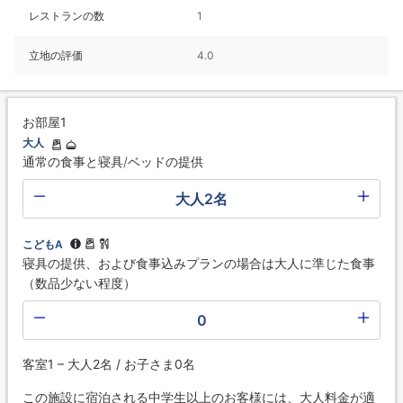
レストランの数
1
立地の評価
4.0
お部屋1
大人
通常の食事と寝具/ベッドの提供
大人2名
こどもA
寝具の提供、および食事込みプランの場合は大人に準じた食事
（数品少ない程度）
0
客室1 – 大人2名 / お子さま0名
この施設に宿泊される中学生以上のお客様には、大人料金が適