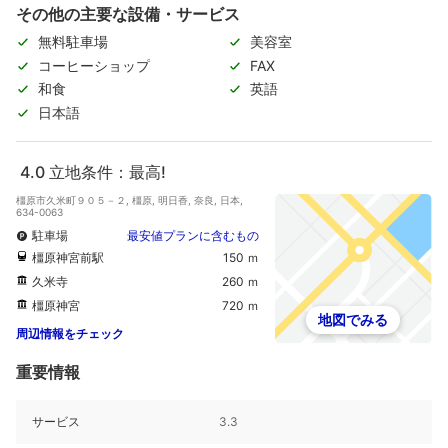
その他の主要な設備・サービス
無料駐車場
美容室
コーヒーショップ
FAX
和食
英語
日本語
4.0
立地条件：最高!
橿原市久米町９０５－２, 橿原, 明日香, 奈良, 日本,
634-0063
駐車場
最安値プランに含むもの
橿原神宮前駅
150 ｍ
久米寺
260 ｍ
橿原神宮
720 ｍ
地図でみる
周辺情報をチェック
重要情報
サービス
3.3