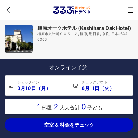
橿原オークホテル (Kashihara Oak Hotel)
橿原市久米町９０５－２, 橿原, 明日香, 奈良, 日本, 634-
0063
オンライン予約
チェックイン
チェックアウト
8月10日（月）
8月11日（火）
1
2
0
部屋
大人合計
子ども
空室 & 料金をチェック