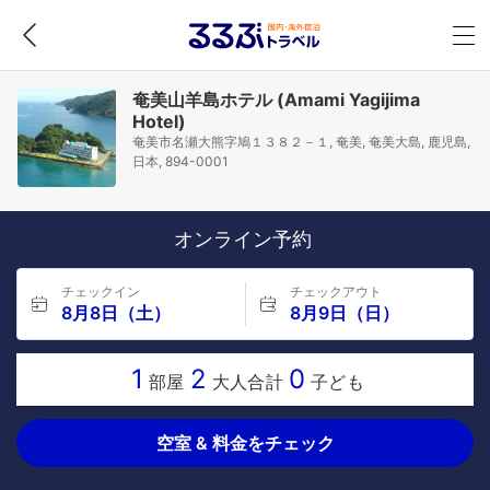
奄美山羊島ホテル (Amami Yagijima
Hotel)
奄美市名瀬大熊字鳩１３８２－１, 奄美, 奄美大島, 鹿児島,
日本, 894-0001
オンライン予約
チェックイン
チェックアウト
8月8日（土）
8月9日（日）
1
2
0
部屋
大人合計
子ども
空室 & 料金をチェック