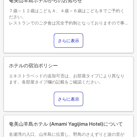
奄美山羊島ホテルからのお知らせ
７歳～１２歳はこどもＡ、４歳～６歳はこどもＢでご予約く
ださい。
レストランでのご夕食は完全予約制となっておりますので事
前にご連絡をお願い致します。また、貸切営業となる日もご
ざいますので予めご了承ください。
さらに表示
ホテルの宿泊ポリシー
エキストラベッドの追加可否は、お部屋タイプにより異なり
ます。各部屋タイプ欄の記載をご確認ください。
さらに表示
奄美山羊島ホテル (Amami Yagijima Hotel)について
名瀬湾の入口、山羊島に位置し、野鳥のさえずりと波の音が