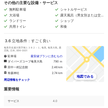
その他の主要な設備・サービス
無料駐車場
シャトルサービス
大浴場
露天風呂（男女別または交代
制）
ランドリー
ショップ
共用トイレ
和食
3.6
立地条件：すごく良い
奄美市名瀬大熊字鳩１３８２－１, 奄美, 奄美大島, 鹿
児島, 日本, 894-0001
駐車場
最安値プランに含むもの
ダイバーズコーブ奄美大島
790 ｍ
田中一村記念館
2.46 km
有森神社
2.74 km
地図でみる
周辺情報をチェック
重要情報
サービス
4.0