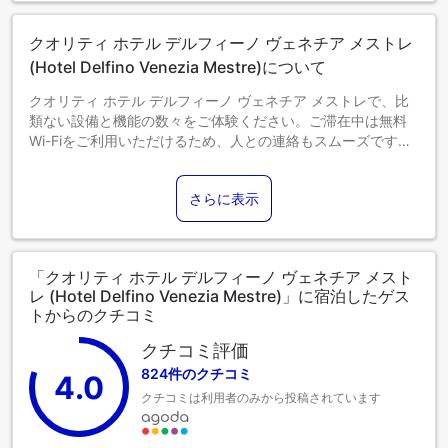
0～1歳までのお子さま
添い寝の場合は宿泊無料です。＜ご注意＞ベビーベッドのご
クオリティ ホテル デルフィーノ ヴェネチア メストレ
利用には追加料金が発生する場合があります。また、利用可
(Hotel Delfino Venezia Mestre)について
否は空き状況によります。
2～3歳までのお子さま
クオリティ ホテル デルフィーノ ヴェネチア メストレで、比
エキストラベッドをお申し込みください。
類ない設備と機能の数々をご体験ください。ご滞在中は無料
4歳以上のゲストは大人とみなされます。
Wi-Fiをご利用いただけるため、人との連絡もスムーズです。
エキストラベッドの追加可否は、お部屋タイプにより異なり
ご到着とご出発をスムーズにするため、チェックイン前に空
ます。各部屋タイプ欄の記載をご確認ください。
港送迎サービスを事前にご予約いただけます。クオリティ ホ
さらに表示
テル デルフィーノ ヴェネチア メストレが提供する送迎サービ
スは、ベネチアでの小旅行や観光、その他のアクティビティ
への参加を手軽にします。お車でお越しの際は、便利な敷地
内駐車場をご利用ください。コンシェルジュサービスなど、
「クオリティ ホテル デルフィーノ ヴェネチア メスト
フロントデスクで必要なサポートをいつでも受けることがで
レ (Hotel Delfino Venezia Mestre)」に宿泊したゲス
きます。サポートが必要な場合は、当チケットサービスで
トからのクチコミ
は、近隣で開催される最高のショーやイベントのチケット手
配や予約もお手伝いします。クオリティ ホテル デルフィーノ
クチコミ評価
ヴェネチア メストレでは最小限の荷物で旅行することが可能
824件のクチコミ
4.0
で、宿泊施設のランドリーサービスはお客様の衣類を清潔に
クチコミは利用者のみから投稿されています
保ちます。 また、室内設備・サービスとしてルームサービス
をご用意しておりますので、快適なご滞在をお楽しみいただ
けます。 すべてのお客様の健康と利便性を確保するため、当