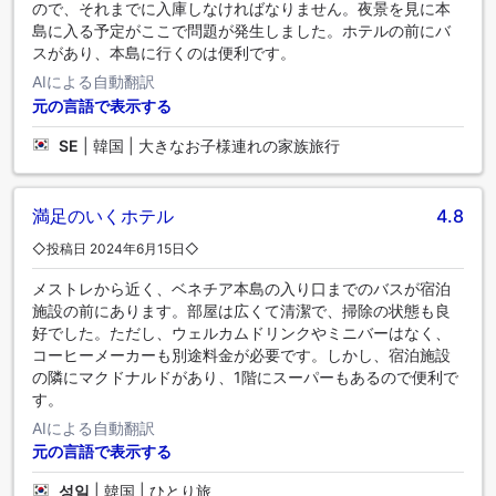
ので、それまでに入庫しなければなりません。夜景を見に本
島に入る予定がここで問題が発生しました。ホテルの前にバ
スがあり、本島に行くのは便利です。
AIによる自動翻訳
元の言語で表示する
SE
|
韓国 | 大きなお子様連れの家族旅行
満足のいくホテル
4.8
◇投稿日 2024年6月15日◇
メストレから近く、ベネチア本島の入り口までのバスが宿泊
施設の前にあります。部屋は広くて清潔で、掃除の状態も良
好でした。ただし、ウェルカムドリンクやミニバーはなく、
コーヒーメーカーも別途料金が必要です。しかし、宿泊施設
の隣にマクドナルドがあり、1階にスーパーもあるので便利で
す。
AIによる自動翻訳
元の言語で表示する
성일
|
韓国 | ひとり旅