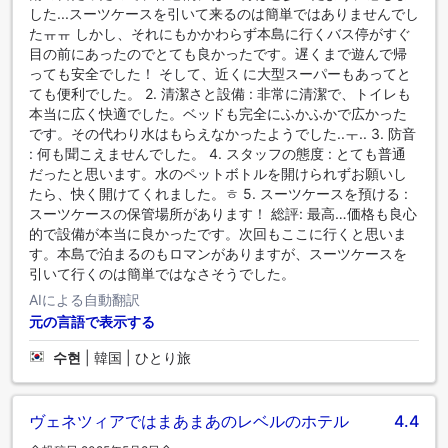
みいただけます。 ご滞在中は、魅力的なアクティビティやア
した...スーツケースを引いて来るのは簡単ではありませんでし
メニティをお楽しみいただけます。 休暇中にフィットネスを
たㅠㅠ しかし、それにもかかわらず本島に行くバス停がすぐ
楽しみたいお客様は、フィットネスセンターをご利用くださ
目の前にあったのでとても良かったです。遅くまで遊んで帰
い。
っても安全でした！ そして、近くに大型スーパーもあってと
ても便利でした。 2. 清潔さと設備 : 非常に清潔で、トイレも
本当に広く快適でした。ベッドも完全にふかふかで広かった
です。その代わり水はもらえなかったようでした..ㅜ.. 3. 防音
: 何も聞こえませんでした。 4. スタッフの態度 : とても普通
だったと思います。水のペットボトルを開けられずお願いし
たら、快く開けてくれました。ㅎ 5. スーツケースを預ける :
スーツケースの保管場所があります！ 総評: 最高…価格も良心
的で設備が本当に良かったです。次回もここに行くと思いま
す。本島で泊まるのもロマンがありますが、スーツケースを
引いて行くのは簡単ではなさそうでした。
AIによる自動翻訳
元の言語で表示する
수현
|
韓国 | ひとり旅
ヴェネツィアではまあまあのレベルのホテル
4.4