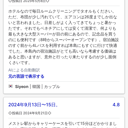
◇投稿日 2025年5月8日◇
ホテルなので毎日ルームクリーニングでタオルもください。
ただ、布団が少し汚れていて、エアコンは26度までしか出な
いと言われました。日差しがよく入ってきてちょっと暑かっ
たです。それでもベネチアにしては安くて清潔で、何よりも
最も大きな大型スーパーが目の前にあるので、記念品を買う
のにも便利です（8時からスーパーオープンです）。宿泊施設
のすぐ前から4Lバスを利用すれば本島にもすぐに行けて快適
でした。本島内の宿泊施設がとても高いなら考慮する価値は
あると思いますが、意外と行ったり来たりするのが少し面倒
くさいです。
AIによる自動翻訳
元の言語で表示する
Siyeon
|
韓国 | カップル
2024年9月13日〜15日。
4.8
◇投稿日 2024年9月21日◇
メストレ駅からキャリーケースを引いて15分ほどかかりまし