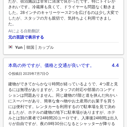
たが、宿泊施設は非常に清潔で良かったです。特にトイレが
きれいです。冷蔵庫も良くて、ドライヤーも問題なく動きま
した。28インチのキャリーケース2つを広げるのは少し大変で
したが、スタッフの方も親切で、気持ちよく利用できまし
た。
AIによる自動翻訳
元の言語で表示する
Yun
|
韓国 | カップル
本島の外ですが、価格と交通が良いです。
4.4
◇投稿日 2025年7月7日◇
建物ができてからかなり時間が経っているようで、4つ星と見
るには無理がありますが、スタッフの対応や部屋のコンディ
ションは問題ありません。同じ建物の1階と道を挟んだ向かい
にスーパーがあり、簡単な食べ物やお土産用のお菓子を買う
には便利です。レンタカーを利用するので駐車場を見て決め
ましたが、ホテルの建物の地下に駐車場がありますが、ホテ
ルとは別の業者で24時間20ユーロです。入庫後24時間は出入
りが自由ですが、夜の9時30分になるとシャッターが降りる