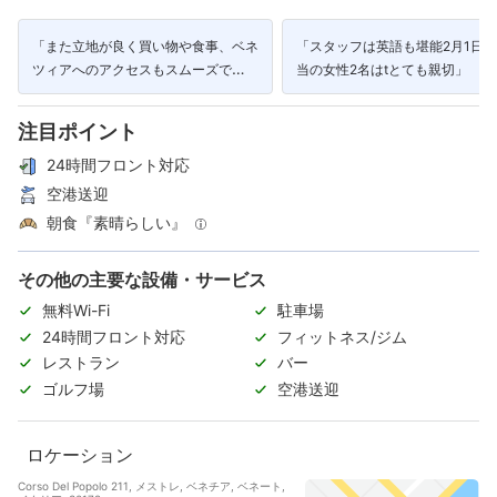
「また立地が良く買い物や食事、ベネ
「スタッフは英語も堪能2月1日
ツィアへのアクセスもスムーズで
当の女性2名はtとても親切」
す。」
注目ポイント
24時間フロント対応
空港送迎
朝食『素晴らしい』
その他の主要な設備・サービス
無料Wi-Fi
駐車場
24時間フロント対応
フィットネス/ジム
レストラン
バー
ゴルフ場
空港送迎
ロケーション
Corso Del Popolo 211, メストレ, ベネチア, ベネート,