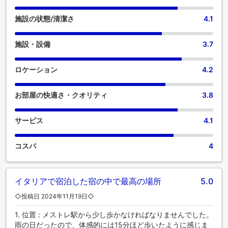
宿泊施設内は全面禁煙となっております。すべてのゲストと
スタッフの健康とウェルビーイングのため、喫煙は決められ
施設の状態/清潔さ
4.1
た区域のみに制限されています。 クオリティ ホテル デルフィ
ーノ ヴェネチア メストレでは、快適なご滞在をサポートする
施設・設備
3.7
便利な設備とサービスを備えた客室をご用意しています。 よ
り楽しい滞在のために、当宿泊施設の一部の客室にはエアコ
ンまたはリネンサービスを備えています。一部の客室では、
ロケーション
4.2
客室内でのビデオストリーミング、日刊新聞、テレビをお楽
しみいただけます。 コーヒーや紅茶を淹れるのに必要なもの
お部屋の快適さ・クオリティ
3.8
がすべて揃っている便利な部屋もあるのでご安心ください。
クオリティ ホテル デルフィーノ ヴェネチア メストレの特定
の客室では、バスルームにバスローブ、タオル、ドライヤー
サービス
4.1
をご用意しております。 クオリティ ホテル デルフィーノ ヴ
ェネチア メストレでは、敷地内で朝食をお召し上がりいただ
コスパ
4
けますので、ストレスなく一日をスタートできます。コーヒ
ーは誰しもが嗜みます。敷地内のコーヒーショップでは、毎
朝、あるいはいつでも、淹れたての本格的なコーヒーをお楽
しみいただけます。 ご滞在中、当宿泊施設では、ご満足いた
イタリアで宿泊した宿の中で最高の場所
5.0
だけるお料理の数々をご堪能いただけます。ご到着後は、楽
◇投稿日 2024年11月19日◇
しい館内イブニングエンターテイメントをお見逃しなく。ク
オリティ ホテル デルフィーノ ヴェネチア メストレでは、便
1. 位置 : メストレ駅から少し歩かなければなりませんでした。
利な自動販売機で24時間いつでもお手頃価格の軽食をお楽し
雨の日だったので、体感的には15分ほど歩いたように感じま