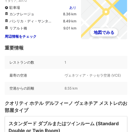
イタリア, 30172
駐車場
あり
カンナレージョ
8.36 km
バシリカ・ディ・サンタ・マリア・グロリオーサ・デイ・フラーリ
8.49 km
リアルト橋
9.01 km
地図でみる
周辺情報をチェック
重要情報
レストランの数
1
最寄の空港
ヴェネツィア・テッセラ空港 (VCE)
空港からの距離
8.55 km
クオリティ ホテル デルフィーノ ヴェネチア メストレのお
部屋タイプ
スタンダード ダブルまたはツインルーム (Standard
Double or Twin Room)