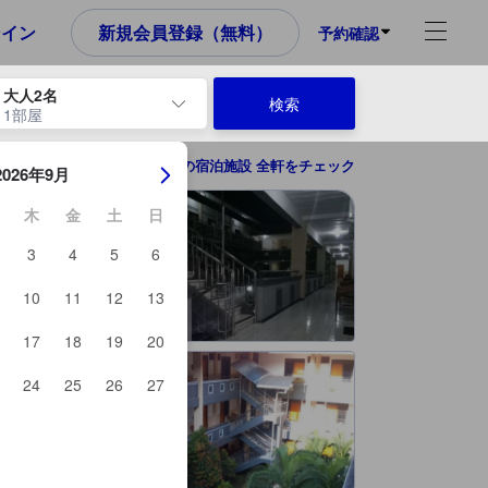
め、これから宿泊選びをされるユーザーにとっても参考となる信頼でき
ンイン
新規会員登録（無料）
予約確認
大人2名
検索
1部屋
ーを使用して、チェックイン日とチェックアウト日を移動します。エン
プロボリンゴの宿泊施設 全軒をチェック
2026年9月
木
金
土
日
3
4
5
6
10
11
12
13
17
18
19
20
24
25
26
27