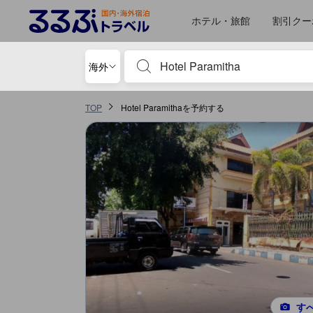
るるぶトラベルに掲載されているクチコミは実際に予約をし、宿泊を終
tooltip
詳細を見る
施設の状態/清潔さスコア 5点満点中2点 プロボリンゴにおける高スコア
施設・設備スコア 5点満点中2点 プロボリンゴにおける高スコア
ロケーションスコア 5点満点中2点 プロボリンゴにおける高スコア
サービススコア 5点満点中2点 プロボリンゴにおける高スコア
コスパスコア 5点満点中2点 プロボリンゴにおける高スコア
ホテル・旅館
割引クー
宿泊施設名やキーワードを入力し、矢印キー
海外
TOP
Hotel Paramithaを予約する
す