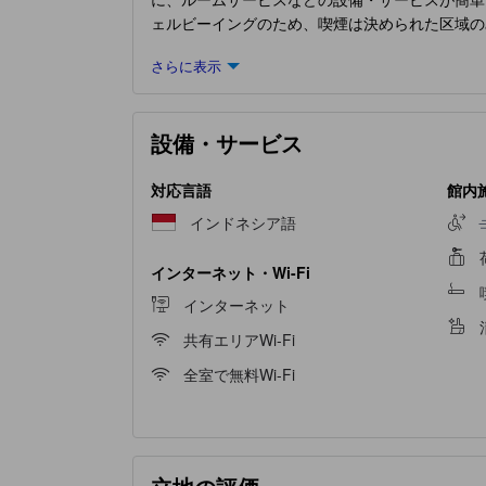
ェルビーイングのため、喫煙は決められた区域の
意しています。 一部の客室では、客室内でのビ
さらに表示
屋に揃っておりますのでご安心ください。
Hotel
設備・サービス
対応言語
館内
インドネシア語
インターネット・Wi-Fi
インターネット
共有エリアWi-Fi
全室で無料Wi-Fi