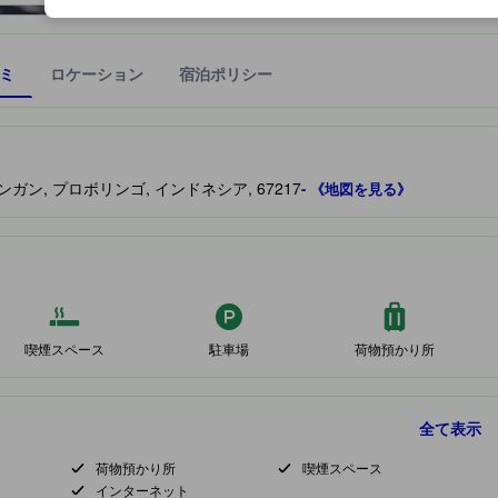
ミ
ロケーション
宿泊ポリシー
宿泊施設に備わっていると予測される快適さや客室のレベルを示すもの
ngan, マヤンガン, プロボリンゴ, インドネシア, 67217
- 《地図を見る》
喫煙スペース
駐車場
荷物預かり所
全て表示
荷物預かり所
喫煙スペース
インターネット