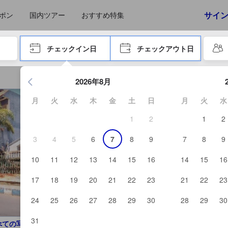
えたゲストから提供されています。実際の経験に基づいた内容であるた
サイ
ポン
国内ツアー
おすすめ特集
やタブキーで進み、エンターキーを押して内容を確定して、検索します。
チェックイン日
チェックアウト日
エンターキーを押して日付選択画面の操作を開始します。方向キ
2026年8月
月
火
水
木
金
土
日
月
火
水
1
2
1
2
3
4
5
6
7
8
9
7
8
9
10
11
12
13
14
15
16
14
15
16
17
18
19
20
21
22
23
21
22
23
24
25
26
27
28
29
30
28
29
30
31
べての写真を見る