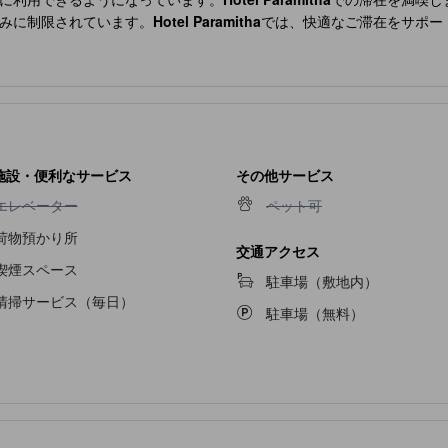
みに制限されています。
Hotel Paramitha
では、快適なご滞在をサポー
デオストリーミング、日刊新聞、テレビをお楽しみいただけます。 コー
 Paramitha
のバスルームには、バスローブ、タオル、ヘアドライヤーを
施設・便利なサービス
その他サービス
エレベーター不可
ペット可不可
エレベーター
ペット可
荷物預かり所
交通アクセス
喫煙スペース
駐車場（敷地内）
清掃サービス（毎日）
駐車場（無料）