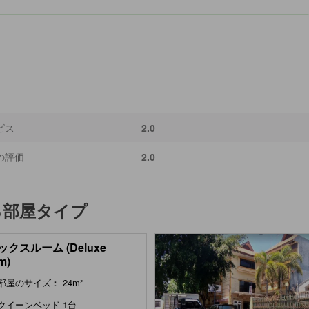
ビス
2.0
の評価
2.0
る部屋タイプ
クスルーム (Deluxe
m)
部屋のサイズ： 24m²
クイーンベッド 1台