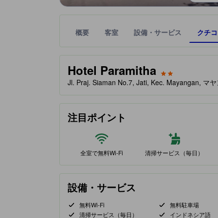
概要
客室
設備・サービス
クチコ
星評価は、提携サイトから受け取った情報であり、
tooltip
星評価、最高5の内2
Hotel Paramitha
Jl. Praj. Siaman No.7, Jati, Kec. Maya
注目ポイント
全室で無料Wi-Fi
清掃サービス（毎日）
設備・サービス
無料Wi-Fi
無料駐車場
清掃サービス（毎日）
インドネシア語