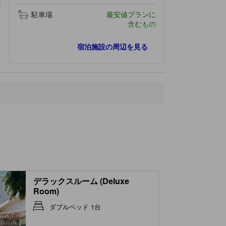
駐車場
最安値プランに
含むもの
最寄りスポット
宿泊施設の周辺を見る
Taman Mushollah Omahe Rijal
440 ｍ
Taman Loji
480 ｍ
Alun-Alun Probolinggo
1.3 km
プロボリンゴ駅
1.4 km
Giant (Hardy's Mall)
1.5 km
デラックスルーム (Deluxe
Room)
ダブルベッド 1台