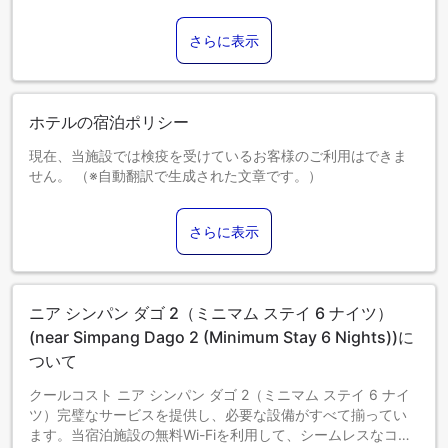
さらに表示
ホテルの宿泊ポリシー
現在、当施設では検疫を受けているお客様のご利用はできま
せん。 （※自動翻訳で生成された文章です。）
0～2歳までのお子さま
添い寝の場合は宿泊無料です。＜ご注意＞ベビーベッドのご
さらに表示
利用には追加料金が発生する場合があります。また、利用可
否は空き状況によります。
3～12歳までのお子さま
添い寝の場合は宿泊無料です。
ニア シンパン ダゴ 2（ミニマム ステイ 6 ナイツ）
13歳以上のゲストは大人とみなされます。
エキストラベッドの追加可否は、お部屋タイプにより異なり
(near Simpang Dago 2 (Minimum Stay 6 Nights))に
ます。各部屋タイプ欄の記載をご確認ください。
ついて
クールコスト ニア シンパン ダゴ 2（ミニマム ステイ 6 ナイ
ツ）完璧なサービスを提供し、必要な設備がすべて揃ってい
ます。当宿泊施設の無料Wi-Fiを利用して、シームレスなコミ