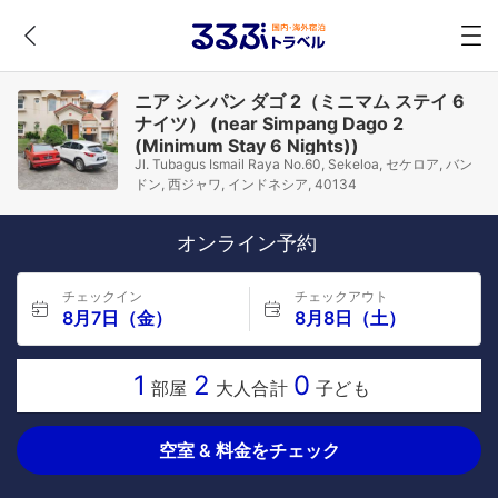
ニア シンパン ダゴ 2（ミニマム ステイ 6
ナイツ） (near Simpang Dago 2
(Minimum Stay 6 Nights))
Jl. Tubagus Ismail Raya No.60, Sekeloa, セケロア, バン
ドン, 西ジャワ, インドネシア, 40134
オンライン予約
チェックイン
チェックアウト
8月7日（金）
8月8日（土）
1
2
0
部屋
大人合計
子ども
空室 & 料金をチェック