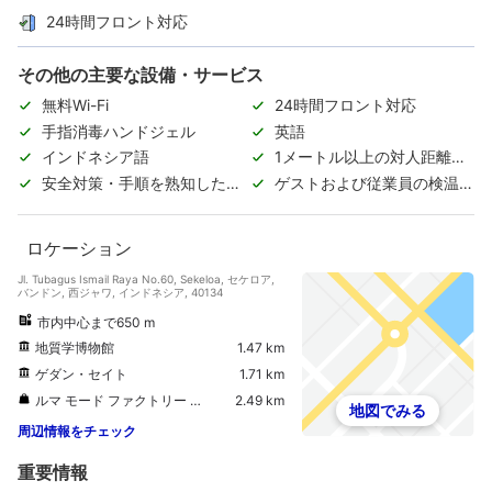
24時間フロント対応
その他の主要な設備・サービス
無料Wi-Fi
24時間フロント対応
手指消毒ハンドジェル
英語
インドネシア語
1メートル以上の対人距離の
確保
安全対策・手順を熟知した従
ゲストおよび従業員の検温実
業員
施
ロケーション
Jl. Tubagus Ismail Raya No.60, Sekeloa, セケロア,
バンドン, 西ジャワ, インドネシア, 40134
市内中心まで650 m
地質学博物館
1.47 km
ゲダン・セイト
1.71 km
ルマ モード ファクトリー アウトレット
2.49 km
地図でみる
周辺情報をチェック
重要情報