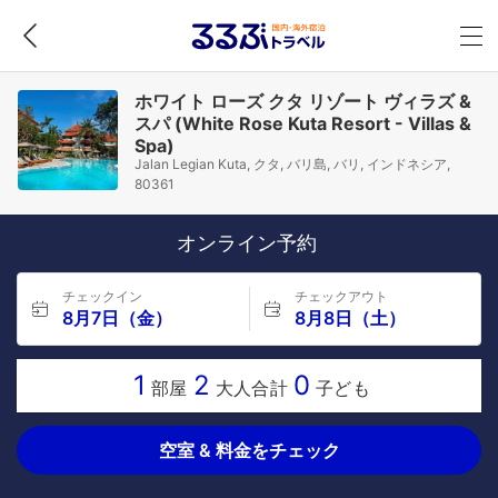
ホワイト ローズ クタ リゾート ヴィラズ &
スパ (White Rose Kuta Resort - Villas &
Spa)
Jalan Legian Kuta, クタ, バリ島, バリ, インドネシア,
80361
オンライン予約
チェックイン
チェックアウト
8月7日（金）
8月8日（土）
1
2
0
部屋
大人合計
子ども
空室 & 料金をチェック