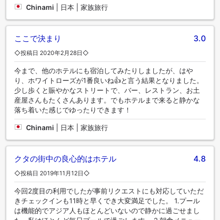
一日中、ホワイト ローズ クタ リゾート ヴィラズ & スパで楽
Chinami
|
日本 | 家族旅行
しめるアクティビティで遊びましょう。長い一日の終わりに
は、スパ施設でおくつろぎください。滞在中、少なくとも一
度は当宿泊施設のプールをお楽しみください。当宿泊施設の
ここで決まり
3.0
プールサイドバーでは、屋外でお好みのドリンクを飲みなが
◇投稿日 2020年2月28日◇
ら爽やかなひとときをお過ごしください。 運動をさぼりたく
ない人は、当宿泊施設のフィットネスセンターを訪れること
今まで、他のホテルにも宿泊してみたりしましたが、はや
で、活力と健康を維持することができるでしょう。
り、ホワイトローズが1番良いね👍と言う結果となりました。
少し歩くと賑やかなストリートで、バー、レストラン、お土
産屋さんもたくさんあります。でもホテルまで来ると静かな
落ち着いた感じでゆったりできます！
Chinami
|
日本 | 家族旅行
クタの街中の良心的はホテル
4.8
◇投稿日 2019年11月12日◇
今回2度目の利用でしたが事前リクエストにも対応していただ
きチェックインも11時と早くでき大変満足でした。 1.プール
は機能的でアジア人もほとんどいないので静かに過ごせまし