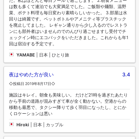
た。私はほとんど毎日プールで過ごします。 2.朝食メニュー
は数も多くて連泊でも大変満足でした。ご飯類や麺類、温野
菜、ポテト料理も毎日変わり素晴らしいかった。 3.部屋は水
回りは綺麗です。ペットボトルやアメニティ等プラスチック
を廃止してました。 レギャン通りから少し入るのでレストラ
ンにも部外者はいませんのでのんびり過ごせますし受付でチ
ェックイン時にエコバックをいただきました。これからも年1
回は宿泊する予定です。
YAMABE
|
日本 | ひとり旅
夜はやめた方が良い
3.4
◇投稿日 2019年8月17日◇
施設はキレイ。朝食も美味しい。 だけど21時を過ぎたあたり
から手前の道路が混みすぎて車が全く動かない。空港からの
移動も最悪で、タクシー降りて歩く羽目になったし、とにか
くロケーションは悪い
Hiroki
|
日本 | カップル