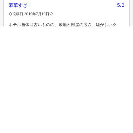
豪華すぎ！
5.0
◇投稿日 2019年7月10日◇
ホテル自体は古いものの、敷地と部屋の広さ、騒がしいク
タ、レギャンを忘れさせてくれる 優雅な素敵なホテルでし
た。 曜日によって、プールサイドでのヨガ、習い事などがあ
り、長期滞在して、毎日参加しながら ホテルを楽しめます。
今回は一泊だけだったのが残念。 ディナーもホテルのレスト
ランを利用しました。 味もスタッフの対応も良く、静かでゆ
っくりできました。 ここのレビュー以外にも、近隣ホテルの
書き込みに、渋滞の事が書いてあったので、 13:05の便に向
け、空港まで歩いてみました！ 45~50分で行けました！歩く
のが好きな方は、地元の人たちの生活も見れて面白いと思い
ます。 次回来た時は、長めに泊まりたいです。
miki
|
日本 | カップル
さらにクチコミを表示
部屋タイプ一覧へ戻る