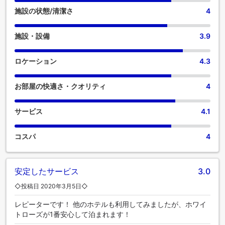
約束するため、エアコンやリネンサービスを備えた客室をご
施設の状態/清潔さ
4
用意しております。ホワイト ローズ クタ リゾート ヴィラズ
& スパの一部客室では、独立したリビングルームやバルコニ
施設・設備
3.9
ー、テラスなど、ユニークなデザインの客室があります。一
部の客室には、室内ビデオストリーミング、日刊新聞、テレ
ビなどのアミューズメント設備があり、楽しい滞在をお楽し
ロケーション
4.3
みいただけます。特定の部屋には、コーヒーや紅茶を淹れる
のに必要なものがすべて揃っていて便利です。 客室のバスル
お部屋の快適さ・クオリティ
4
ームには、必要なバスアメニティが備え付けられており、快
適な滞在をお約束します。 楽しい朝食は一日の始まりに最適
です。ホワイト ローズ クタ リゾート ヴィラズ & スパでは、
サービス
4.1
いつでも美味しいお食事をご堪能いただけます。旅の始まり
は、おいしいコーヒーでいかがですか？当宿泊施設では、淹
コスパ
4
れたての極上コーヒーの爽快な味わいをお楽しみいただけま
す。 食事に出かけたくない場合は、当宿泊施設にある魅力的
な料理の選択肢をいつでも利用できます。素晴らしい夜を手
軽に体験！宿泊施設のエンターテイメントオプションで、敷
安定したサービス
3.0
地外に出ることなく楽しい夜をお過ごしください。ホワイト
◇投稿日 2020年3月5日◇
ローズ クタ リゾート ヴィラズ & スパ独自のデリバリーアシ
スタンスにより、食料品をお部屋までお届けいたします。 食
レピーターです！ 他のホテルも利用してみましたが、ホワイ
事の選択に特にこだわりがある場合は、この場所にある施設
トローズが1番安心して泊まれます！
内の調理設備を利用できることにきっと満足するでしょう。