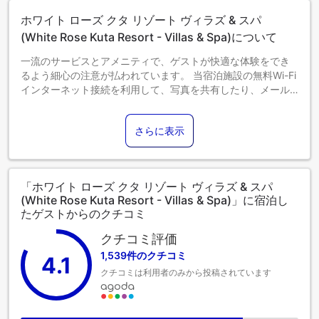
ホワイト ローズ クタ リゾート ヴィラズ & スパ
(White Rose Kuta Resort - Villas & Spa)について
一流のサービスとアメニティで、ゲストが快適な体験をでき
るよう細心の注意が払われています。 当宿泊施設の無料Wi-Fi
インターネット接続を利用して、写真を共有したり、メール
に返信することができます。 空港までの送迎が必要な場合
は、ご到着前に当宿泊施設にて手配いたします。当宿泊施設
さらに表示
で提供される送迎サービスを利用すれば、バリ島観光がさら
に手軽になります。自家用車でお越しのお客様には、無料駐
車場をご用意しています。 当宿泊施設ではコンシェルジュサ
ービスを含むフロントデスクサービスを提供しており、快適
「ホワイト ローズ クタ リゾート ヴィラズ & スパ
な滞在をお約束します。 街の一流エンターテイメントをお探
(White Rose Kuta Resort - Villas & Spa)」に宿泊し
しなら、当宿泊施設のチケットサービスで予約サポートを依
たゲストからのクチコミ
頼しましょう。 長期滞在の際や必要な時には、ランドリーサ
ービスを利用して旅行着を清潔に保つことができます。ルー
クチコミ評価
ムサービスなどの設備・サービスも充実しています。 持って
1,539件のクチコミ
4.1
くるのを忘れたとしても、大きな問題にはなりません。必要
クチコミは利用者のみから投稿されています
なものはコンビニで調達できます。 限られた指定区域では、
喫煙は排他的に許可されています。最高のくつろぎをお約束
するため、客室は魅力的なデザインで、基本的な生活必需品
をすべて備え、楽しい滞在を演出します。 快適なご滞在をお