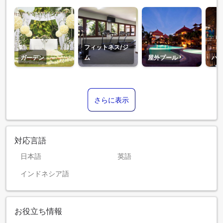
フィットネス/ジ
ガーデン
ム
屋外プール
バ
さらに表示
対応言語
日本語
英語
インドネシア語
お役立ち情報