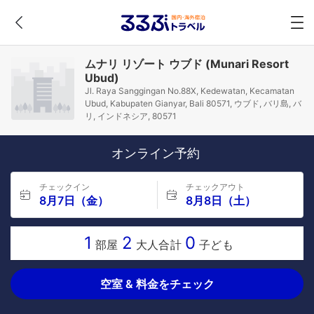
ムナリ リゾート ウブド (Munari Resort
Ubud)
Jl. Raya Sanggingan No.88X, Kedewatan, Kecamatan
Ubud, Kabupaten Gianyar, Bali 80571, ウブド, バリ島, バ
リ, インドネシア, 80571
オンライン予約
チェックイン
チェックアウト
8月7日（金）
8月8日（土）
1
2
0
部屋
大人合計
子ども
空室 & 料金をチェック