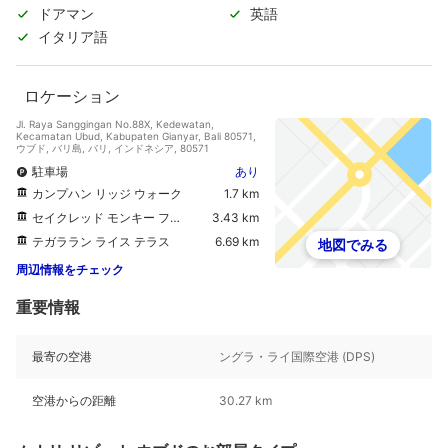
ドアマン
英語
イタリア語
ロケーション
Jl. Raya Sanggingan No.88X, Kedewatan,
Kecamatan Ubud, Kabupaten Gianyar, Bali 80571,
ウブド, バリ島, バリ, インドネシア, 80571
駐車場
あり
カンプハン リッジ ウォーク
1.7 km
セイクレッド モンキー フォレスト サンクチュアリー
3.43 km
テガララン ライス テラス
6.69 km
地図でみる
周辺情報をチェック
重要情報
最寄の空港
ングラ・ライ国際空港 (DPS)
空港からの距離
30.27 km