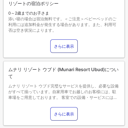
リゾートの宿泊ポリシー
0～2歳までのお子さま
添い寝の場合は宿泊無料です。＜ご注意＞ベビーベッドのご
利用には追加料金が発生する場合があります。また、利用可
否は空き状況によります。
3～12歳までのお子さま
添い寝の場合は宿泊無料です。
さらに表示
13歳以上のゲストは大人とみなされます。
エキストラベッドの追加可否は、お部屋タイプにより異なり
ます。各部屋タイプ欄の記載をご確認ください。
ムナリ リゾート ウブド (Munari Resort Ubud)につい
て
ムナリ リゾート ウブド完璧なサービスを提供し、必要な設備
がすべて揃っています。自家用車でお越しのお客様には、駐
車場をご用意しております。 客室での設備・サービスにはル
ームサービスがあり、くつろいで滞在を満喫することができ
ます。
さらに表示