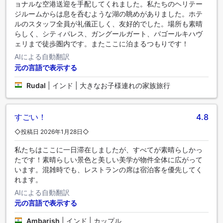
ョナルな空港送迎を手配してくれました。私たちのヘリテー
ジルームからは息を呑むような湖の眺めがありました。ホテ
ルのスタッフ全員が礼儀正しく、友好的でした。場所も素晴
らしく、シティパレス、ガングールガート、バゴールキハヴ
ェリまで徒歩圏内です。またここに泊まるつもりです！
AIによる自動翻訳
元の言語で表示する
Rudal
|
インド | 大きなお子様連れの家族旅行
すごい！
4.8
◇投稿日 2026年1月28日◇
私たちはここに一日滞在しましたが、すべてが素晴らしかっ
たです！素晴らしい景色と美しい美学が物件全体に広がって
います。混雑時でも、レストランの席は宿泊客を優先してく
れます。
AIによる自動翻訳
元の言語で表示する
Ambarish
|
インド | カップル