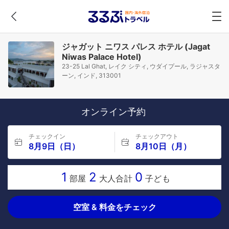
ジャガット ニワス パレス ホテル (Jagat
Niwas Palace Hotel)
23-25 Lal Ghat, レイク シティ, ウダイプール, ラジャスタ
ーン, インド, 313001
オンライン予約
チェックイン
チェックアウト
8月9日（日）
8月10日（月）
1
2
0
部屋
大人合計
子ども
空室 & 料金をチェック