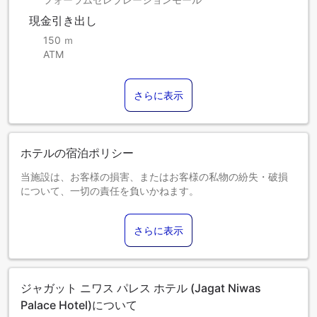
現金引き出し
150 ｍ
ATM
さらに表示
ホテルの宿泊ポリシー
当施設は、お客様の損害、またはお客様の私物の紛失・破損
について、一切の責任を負いかねます。
0～0歳までのお子さま
添い寝の場合は宿泊無料です。＜ご注意＞ベビーベッドのご
さらに表示
利用には追加料金が発生する場合があります。また、利用可
否は空き状況によります。
1～7歳までのお子さま
添い寝の場合は宿泊無料です。
ジャガット ニワス パレス ホテル (Jagat Niwas
8歳以上のゲストは大人とみなされます。
エキストラベッドの追加可否は、お部屋タイプにより異なり
Palace Hotel)について