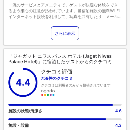
ます。各部屋タイプ欄の記載をご確認ください。
一流のサービスとアメニティで、ゲストが快適な体験をでき
るよう細心の注意が払われています。当宿泊施設の無料Wi-Fi
インターネット接続を利用して、写真を共有したり、メール
に返信することができます。 空港までの送迎が必要な場合
は、ご到着前に当宿泊施設にて手配いたします。当宿泊施設
さらに表示
で提供される送迎サービスを利用すれば、ウダイプール観光
がさらに手軽になります。 駐車場は、車でお越しのお客様の
ために当宿泊施設によって提供されています。当宿泊施設で
はコンシェルジュサービスを含むフロントデスクサービスを
「ジャガット ニワス パレス ホテル (Jagat Niwas
提供しており、快適な滞在をお約束します。街の一流エンタ
Palace Hotel)」に宿泊したゲストからのクチコミ
ーテイメントをお探しなら、当宿泊施設のチケットサービス
で予約サポートを依頼しましょう。 長期滞在の際や必要な時
クチコミ評価
には、ランドリーサービスを利用して旅行着を清潔に保つこ
759件のクチコミ
4.4
とができます。 当宿泊施設のルームサービスは、ご滞在に最
クチコミは利用者のみから投稿されています
適なオプションです。 限られた指定区域では、喫煙は排他的
に許可されています。 最高のくつろぎをお約束するため、客
室は魅力的なデザインで、基本的な生活必需品をすべて備
え、楽しい滞在を演出します。 快適なご滞在をお約束するた
め、エアコンやリネンサービスを備えた客室をご用意してお
施設の状態/清潔さ
4.6
ります。ジャガット ニワス パレス ホテルの一部客室では、独
立したリビングルームやバルコニー、テラスなど、ユニーク
施設・設備
4.3
なデザインの客室があります。一部の客室には、室内ビデオ