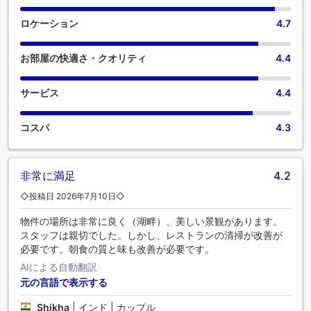
ストリーミング、日刊新聞、テレビなどのアミューズメント
設備があり、楽しい滞在をお楽しみいただけます。 特定の部
ロケーション
4.7
屋には、コーヒーや紅茶を淹れるのに必要なものがすべて揃
っていて便利です。客室のバスルームには、必要なバスアメ
お部屋の快適さ・クオリティ
4.4
ニティが備え付けられており、快適な滞在をお約束します。
毎日、ジャガット ニワス パレス ホテルで無料のモーニングミ
ールをお召し上がりください。 食事に出かけたくない場合
サービス
4.4
は、当宿泊施設にある魅力的な料理の選択肢をいつでも利用
できます。 素敵な夜を気軽に体験！当宿泊施設のエンターテ
コスパ
4.3
イメント施設の外に出ることなく、エンターテイメントな夜
をお楽しみください。 一日中、ジャガット ニワス パレス ホ
テルで楽しめるアクティビティで遊びましょう。 自分へのご
褒美に、スパ施設へ出かけてみてはいかがでしょうか。運動
非常に満足
4.2
をさぼりたくない人は、当宿泊施設のフィットネスセンター
◇投稿日 2026年7月10日◇
を訪れることで、活力と健康を維持することができるでしょ
う。
物件の場所は非常に良く（湖畔）、美しい景観があります。
スタッフは親切でした。しかし、レストランの清掃が改善が
必要です。朝食の質と味も改善が必要です。
AIによる自動翻訳
元の言語で表示する
Shikha
|
インド | カップル