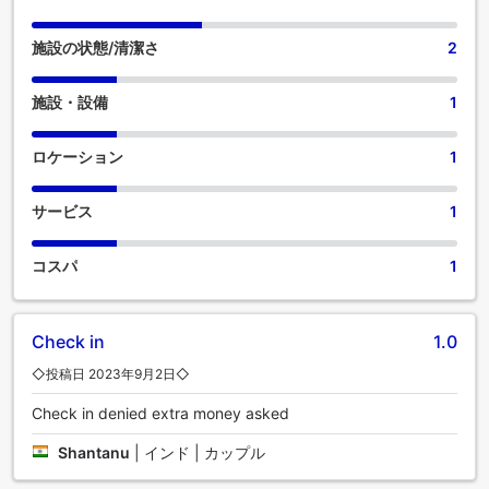
アメニティが用意されており、快適な滞在をお約束します。
当宿泊施設のエンターテイメント施設で過ごす夜は、旅仲間
施設の状態/清潔さ
2
と出かけるのと同じくらい楽しいものです。 自分で料理を作
りたいですか？敷地内に調理設備があれば、きっとご満足い
施設・設備
1
ただけることでしょう。
ロケーション
1
サービス
1
コスパ
1
Check in
1.0
◇投稿日 2023年9月2日◇
Check in denied extra money asked
Shantanu
|
インド | カップル