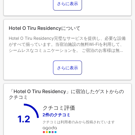
さらに表示
6歳以上のゲストは大人とみなされます。
エキストラベッドの追加可否は、お部屋タイプにより異なり
ます。各部屋タイプ欄の記載をご確認ください。
Hotel O Tiru Residencyについて
Hotel O Tiru Residency完璧なサービスを提供し、必要な設備
がすべて揃っています。当宿泊施設の無料Wi-Fiを利用して、
シームレスなコミュニケーションを。 ご宿泊のお客様は無料
駐車場をご利用いただけます。 当宿泊施設では、コンシェル
ジュサービスをはじめとするフロントデスクサポートを提供
さらに表示
しています。当宿泊施設のチケットサービスを利用すれば、
市内の一流アトラクションへのパス確保も簡単です。 リラッ
クスしたい方のために、ルームサービスなどの便利な設備・
サービスをご用意しております。Hotel O Tiru Residencyでく
「Hotel O Tiru Residency」に宿泊したゲストからの
つろぎのひとときを。 喫煙を希望される方には、指定された
クチコミ
喫煙ゾーンがあります。当宿泊施設には、快適な眠りに必要
なすべての便利な設備が整っております。一部の客室にはエ
クチコミ評価
アコンやリネンのサービスが備わっておりますので、快適な
2件のクチコミ
1.2
ご滞在をお楽しみください。 一部の客室には、ビデオストリ
クチコミは利用者のみから投稿されています
ーミング、日刊紙またはテレビが備え付けられており、ゲス
トを楽しませてくれるでしょう。 一部の客室のバスルームに
は、バスローブ、タオル、ヘアドライヤーなどのバスルーム