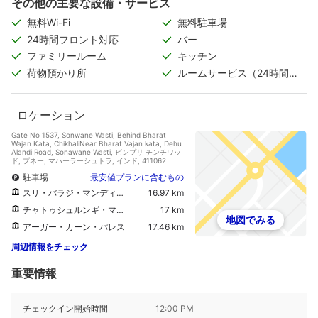
その他の主要な設備・サービス
無料Wi-Fi
無料駐車場
24時間フロント対応
バー
ファミリールーム
キッチン
荷物預かり所
ルームサービス（24時間対
応）
ロケーション
Gate No 1537, Sonwane Wasti, Behind Bharat
Wajan Kata, ChikhaliNear Bharat Vajan kata, Dehu
Alandi Road, Sonawane Wasti, ピンプリ チンチワッ
ド, プネー, マハーラーシュトラ, インド, 411062
駐車場
最安値プランに含むもの
スリ・バラジ・マンディール
16.97 km
チャトゥシュルンギ・マタ・テンプル
17 km
地図でみる
アーガー・カーン・パレス
17.46 km
周辺情報をチェック
重要情報
チェックイン開始時間
12:00 PM