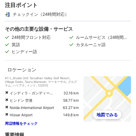
注目ポイント
チェックイン（24時間対応）
その他の主要な設備・サービス
24時間フロント対応
ルームサービス（24時間対
応）
英語
カタルーニャ語
ヒンディー語
ロケーション
A1-L,Studio Unit Tarudhan Valley Golf Resort,
Village Dadu, Tauru,Manesar, マーネーサル, グルグ
ラム, ハリアナ, インド, 122015
インディラ・ガンディー国際空港
32.16 km
ヒンドン 空港
58.77 km
Noida International Airport
63.27 km
地図でみる
Hissar Airport
149.8 km
周辺情報をチェック
重要情報