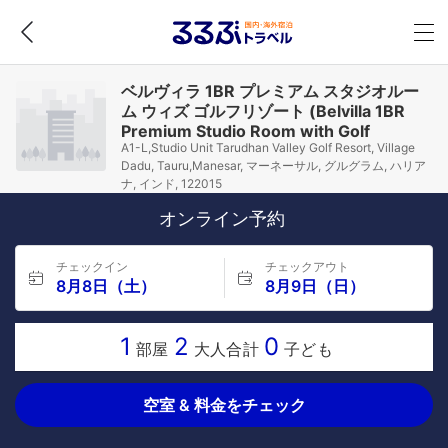
ベルヴィラ 1BR プレミアム スタジオルー
ム ウィズ ゴルフリゾート (Belvilla 1BR
Premium Studio Room with Golf
A1-L,Studio Unit Tarudhan Valley Golf Resort, Village
Resort)
Dadu, Tauru,Manesar, マーネーサル, グルグラム, ハリア
ナ, インド, 122015
オンライン予約
チェックイン
チェックアウト
8月8日（土）
8月9日（日）
1
2
0
部屋
大人合計
子ども
空室 & 料金をチェック