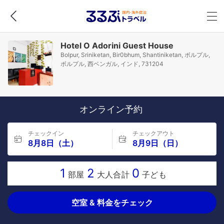
Hotel O Adorini Guest House
Bolpur, Sriniketan, Bir0bhum, Shantiniketan, ボルプル,
ボルプル, 西ベンガル, インド, 731204
オンライン予約
チェックイン
チェックアウト
8月8日（土）
8月9日（日）
1
2
0
部屋
大人合計
子ども
空室 & 料金をチェック