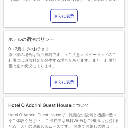
されています。
【税金】政府方針による租税体系の改定により課税額が変更
さらに表示
されます。この変更はすべてのご予約に適用され、チェック
アウト時に差額を追加でお支払いいただくことになりますの
で、あらかじめご了承ください。
ホテルの宿泊ポリシー
0～2歳までのお子さま
添い寝の場合は宿泊無料です。＜ご注意＞ベビーベッドのご
利用には追加料金が発生する場合があります。また、利用可
否は空き状況によります。
3～5歳までのお子さま
エキストラベッドをお申し込みください。
さらに表示
6歳以上のゲストは大人とみなされます。
エキストラベッドの追加可否は、お部屋タイプにより異なり
ます。各部屋タイプ欄の記載をご確認ください。
Hotel O Adorini Guest Houseについて
Hotel O Adorini Guest Houseで、比類ない設備と機能の数々
をご体験ください。 ご滞在中は無料Wi-Fiをご利用いただける
ため、人との連絡もスムーズです。 お車でお越しの際は、便