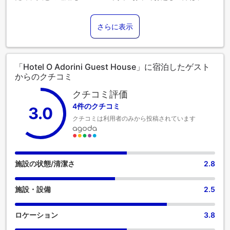
利な敷地内駐車場をご利用ください。コンシェルジュサービ
スなど、フロントデスクで必要なサポートをいつでも受ける
さらに表示
ことができます。また、室内設備・サービスとしてルームサ
ービスをご用意しておりますので、快適なご滞在をお楽しみ
いただけます。Hotel O Adorini Guest Houseでは、快適なご
滞在をサポートする便利な設備とサービスを備えた客室をご
「Hotel O Adorini Guest House」に宿泊したゲスト
用意しています。 より楽しい滞在のために、当宿泊施設の一
からのクチコミ
部の客室にはエアコンまたはリネンサービスを備えていま
す。一部の客室では、客室内でのビデオストリーミング、日
クチコミ評価
刊新聞、テレビをお楽しみいただけます。Hotel O Adorini
4件のクチコミ
3.0
Guest Houseのバスルームには、バスローブ、タオル、ヘア
クチコミは利用者のみから投稿されています
ドライヤーをご用意しております。 ご滞在中、当宿泊施設で
は、ご満足いただけるお料理の数々をご堪能いただけます。
施設の状態/清潔さ
2.8
施設・設備
2.5
ロケーション
3.8