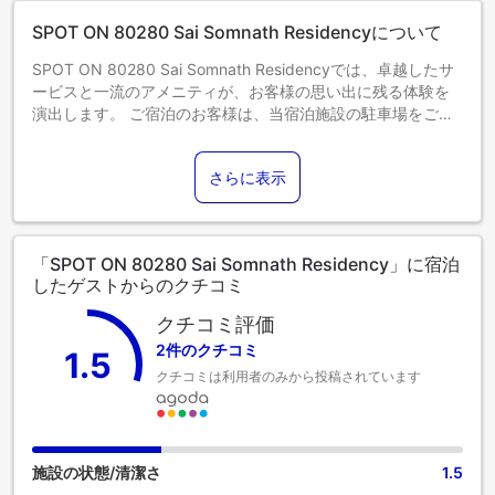
SPOT ON 80280 Sai Somnath Residencyについて
SPOT ON 80280 Sai Somnath Residencyでは、卓越したサ
ービスと一流のアメニティが、お客様の思い出に残る体験を
演出します。 ご宿泊のお客様は、当宿泊施設の駐車場をご利
用いただけます。 コンシェルジュサービスを備えたフロント
デスクでは、お客様のご要望にお応えします。ゆったりとし
さらに表示
た日中や夜には、ルームサービスなどの室内設備・サービス
で、お部屋での滞在を最大限にお楽しみいただけます。健康
上の理由により、当宿泊施設内は全面禁煙です。 喫煙は、当
宿泊施設によって指定された喫煙ゾーンでのみ許可されてい
「SPOT ON 80280 Sai Somnath Residency」に宿泊
ます。 SPOT ON 80280 Sai Somnath Residencyの客室は、
したゲストからのクチコミ
快適で家庭的な雰囲気をお客様に提供するために、心を込め
て作られ、飾られております。 エアコンやリネンサービスを
クチコミ評価
備えた客室もあり、快適にお過ごしいただけます。一部の客
2件のクチコミ
1.5
室では、ビデオストリーミング、日刊紙、テレビなどのエン
クチコミは利用者のみから投稿されています
ターテインメントをお楽しみいただけます。 バスルームのア
メニティがお客様の満足度を高める重要性を理解している当
宿泊施設では、一部の客室にバスローブ、タオル、ヘアドラ
イヤーをご用意しています。
施設の状態/清潔さ
1.5