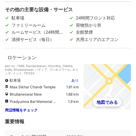
その他の主要な設備・サービス
駐車場
24時間フロント対応
ファミリールーム
荷物預かり所
ルームサービス（24時間対
全館禁煙
応）
清掃サービス（毎日）
共用エリアのエアコン
ロケーション
plot no -1566, Nandankanan, Khordha, Odisha,
India, Bhubaneswar, パティア, ブバネスワール, オリ
ッサ, インド, 751024
駐車場
あり
Maa Sikhar Chandi Temple
1.81 km
Bhubaneswar New
1.88 km
Pradyumna Bal Memorial Hospital (Kalinga Inst Of Medical Sciences)
1.9 km
地図でみる
周辺情報をチェック
重要情報