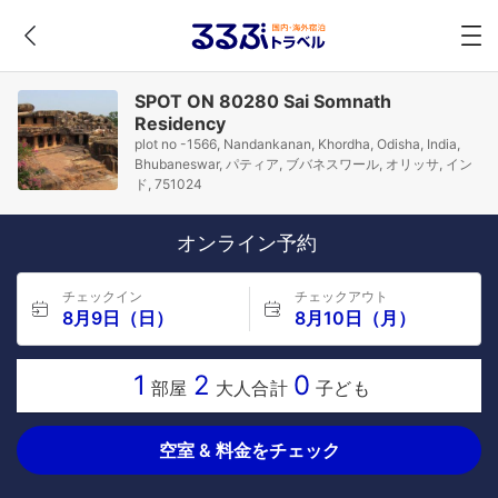
SPOT ON 80280 Sai Somnath
Residency
plot no -1566, Nandankanan, Khordha, Odisha, India,
Bhubaneswar, パティア, ブバネスワール, オリッサ, イン
ド, 751024
オンライン予約
チェックイン
チェックアウト
8月9日（日）
8月10日（月）
1
2
0
部屋
大人合計
子ども
空室 & 料金をチェック