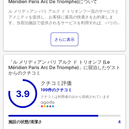
Méridien Paris Arc De Triomphe)について
ル メリディアン パリ アルク ド トリオンフ一流のサービスと
アメニティを提供し、お客様に最高の快適さをお約束しま
す。当宿泊施設で提供されるサービスを利用すれば、パリの
素晴らしさを簡単に体験できます。 当宿泊施設では、バリア
フリー対応の駐車場をご利用いただけます。 フロントデスク
さらに表示
が提供するコンシェルジュサービスを利用して、毎日のアク
ティビティや旅行の計画を簡単に立てることができます。当
宿泊施設では、館内のランドリーサービスを利用すること
で、お気に入りの旅行着を清潔に保つことができるため、持
「ル メリディアン パリ アルク ド トリオンフ (Le
参する衣類を少なくすることができます。リラックスしたい
Méridien Paris Arc De Triomphe)」に宿泊したゲスト
なら、ルームサービスなどの室内設備・サービスで、お部屋
からのクチコミ
で過ごす時間を最大限にお楽しみいただけます。居心地の良
さを追求した各客室は、快適さを保ちながら、静かな眠りを
クチコミ評価
お約束する様々な機能を備えています。ル メリディアン パリ
199件のクチコミ
3.9
アルク ド トリオンフのバスルームには、バスローブ、タオ
クチコミは利用者のみから投稿されています
ル、ヘアドライヤーをご用意しております。 ル メリディアン
パリ アルク ド トリオンフでは毎朝、手作りの美味しい朝食で
一日がスタートします。当宿泊施設内にあるカフェで上質な
コーヒーを楽しみながら、リフレッシュした気分で一日を始
めましょう。
施設の状態/清潔さ
4