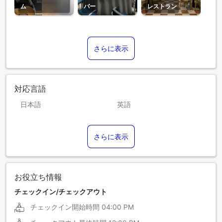
ム
バー
レストラン
さらに表示
対応言語
日本語
英語
アラビア語
イタリア語
さらに表示
インドネシア語
エストニア語
スペイン語
ドイツ語
フランス語
ポルトガル語
お役立ち情報
ロシア語
北京語
チェックイン/チェックアウト
チェックイン開始時間
04:00 PM