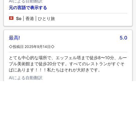
AIによる自動翻訳
元の言語で表示する
So
|
香港 | ひとり旅
最高!
5.0
◇投稿日 2025年9月14日◇
とても中心的な場所で、エッフェル塔まで徒歩8〜10分、ルー
ブル美術館まで徒歩20分です。すべてのレストランがすぐそ
ばにあります！！！私たちはそれが大好きです。
AIによる自動翻訳
元の言語で表示する
Mehr
|
アメリカ合衆国 | カップル
ホテル
4.2
◇投稿日 2024年7月6日◇
エッフェル塔やレストランに近い良い立地。お店も近い。き