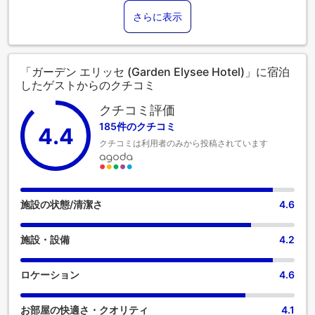
への参加を手軽にします。お車でお越しの際は、便利な敷地
さらに表示
内駐車場をご利用ください。 コンシェルジュサービスなど、
フロントデスクで必要なサポートをいつでも受けることがで
きます。 市内の一流エンターテイメントへのアクセスをご希
望であれば、当宿泊施設のチケットサービスがお手伝いいた
「ガーデン エリッセ (Garden Elysee Hotel)」に宿泊
します。 定評のある当宿泊施設では、お客様のご滞在中、肌
したゲストからのクチコミ
寒い日は日中でも夜でも、暖炉の暖かさで快適にお過ごしい
ただけます。ガーデン エリッセにはランドリーサービスがあ
クチコミ評価
り、衣類を清潔に保つことができるため、最小限の荷物で旅
185件のクチコミ
4.4
行できます。また、室内設備・サービスとしてルームサービ
クチコミは利用者のみから投稿されています
スをご用意しておりますので、快適なご滞在をお楽しみいた
だけます。すべてのお客様の健康と利便性を確保するため、
当宿泊施設内は全面禁煙となっております。 ガーデン エリッ
セでは、快適なご滞在をサポートする便利な設備とサービス
を備えた客室をご用意しています。 より楽しい滞在のため
施設の状態/清潔さ
4.6
に、当宿泊施設の一部の客室にはエアコンまたはリネンサー
ビスを備えています。一部の客室では、ビデオストリーミン
施設・設備
4.2
グ、新聞、テレビなどのアミューズメントをお楽しみいただ
けます。コーヒーや紅茶を淹れるのに必要なものがすべて揃
っている便利な部屋もあるのでご安心ください。 ガーデン エ
ロケーション
4.6
リッセの特定の客室では、バスルームにバスローブ、タオ
ル、ドライヤーをご用意しております。 ガーデン エリッセで
お部屋の快適さ・クオリティ
4.1
は、敷地内で朝食をお召し上がりいただけますので、ストレ