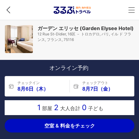
ガーデン エリッセ (Garden Elysee Hotel)
12 Rue St-Didier, 16区 － トロカデロ, パリ, イル ド フラ
ンス, フランス, 75116
オンライン予約
チェックイン
チェックアウト
8月6日（木）
8月7日（金）
1
2
0
部屋
大人合計
子ども
空室 & 料金をチェック