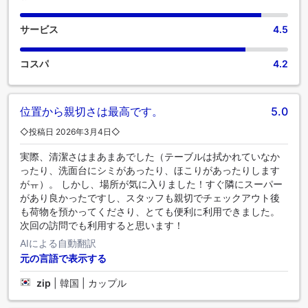
スなく一日をスタートできます。コーヒーは誰しもが嗜みま
す。敷地内のコーヒーショップでは、毎朝、あるいはいつで
サービス
4.5
も、淹れたての本格的なコーヒーをお楽しみいただけます。
ご到着後は、楽しい館内イブニングエンターテイメントをお
コスパ
4.2
見逃しなく。 ご滞在中は、魅力的なアクティビティやアメニ
ティをお楽しみいただけます。休暇中にフィットネスを楽し
みたいお客様は、フィットネスセンターをご利用ください。
位置から親切さは最高です。
5.0
◇投稿日 2026年3月4日◇
実際、清潔さはまあまあでした（テーブルは拭かれていなか
ったり、洗面台にシミがあったり、ほこりがあったりします
がㅠ）。 しかし、場所が気に入りました！すぐ隣にスーパー
があり良かったですし、スタッフも親切でチェックアウト後
も荷物を預かってくださり、とても便利に利用できました。
次回の訪問でも利用すると思います！
AIによる自動翻訳
元の言語で表示する
zip
|
韓国 | カップル