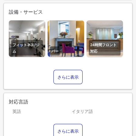
設備・サービス
フィットネス/ジ
24時間フロント
ム
バー
対応
さらに表示
対応言語
英語
イタリア語
スペイン語
フランス語
さらに表示
ポルトガル語
ロシア語