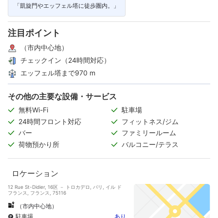
「凱旋門やエッフェル塔に徒歩圏内。」
注目ポイント
（市内中心地）
チェックイン（24時間対応）
エッフェル塔まで970 m
その他の主要な設備・サービス
無料Wi-Fi
駐車場
24時間フロント対応
フィットネス/ジム
バー
ファミリールーム
荷物預かり所
バルコニー/テラス
ロケーション
12 Rue St-Didier, 16区 － トロカデロ, パリ, イル ド
フランス, フランス, 75116
（市内中心地）
駐車場
あり