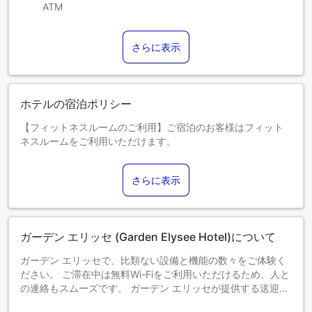
ATM
さらに表示
ホテルの宿泊ポリシー
【フィットネスルームのご利用】ご宿泊のお客様はフィット
ネスルームをご利用いただけます。
0～1歳までのお子さま
添い寝の場合は宿泊無料です。＜ご注意＞ベビーベッドのご
さらに表示
利用には追加料金が発生する場合があります。また、利用可
否は空き状況によります。
2～3歳までのお子さま
エキストラベッドをお申し込みください。
ガーデン エリッセ (Garden Elysee Hotel)について
4歳以上のゲストは大人とみなされます。
エキストラベッドの追加可否は、お部屋タイプにより異なり
ガーデン エリッセで、比類ない設備と機能の数々をご体験く
ます。各部屋タイプ欄の記載をご確認ください。
ださい。 ご滞在中は無料Wi-Fiをご利用いただけるため、人と
の連絡もスムーズです。 ガーデン エリッセが提供する送迎サ
ービスは、パリでの小旅行や観光、その他のアクティビティ