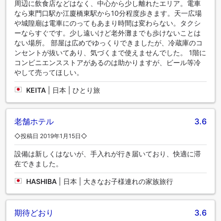
周辺に飲食店などはなく、中心から少し離れたエリア。電車
のカロリーを消費しましょう。
なら東門口駅か江廈橋東駅から10分程度歩きます。天一広場
や城隍廟は電車にのってもあまり時間は変わらない。タクシ
ーならすぐです。少し遠いけど老外灘までも歩けないことは
ない場所。 部屋は広めでゆっくりできましたが、冷蔵庫のコ
ンセントが抜いてあり、気づくまで使えませんでした。 1階に
コンビニエンスストアがあるのは助かりますが、ビール等冷
やして売ってほしい。
KEITA
|
日本 | ひとり旅
老舗ホテル
3.6
◇投稿日 2019年1月15日◇
設備は新しくはないが、手入れが行き届いており、快適に滞
在できました。
HASHIBA
|
日本 | 大きなお子様連れの家族旅行
期待どおり
3.6