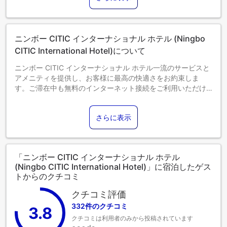
エキストラベッドの追加可否は、お部屋タイプにより異なり
ます。各部屋タイプ欄の記載をご確認ください。
ニンボー CITIC インターナショナル ホテル (Ningbo
CITIC International Hotel)について
ニンボー CITIC インターナショナル ホテル一流のサービスと
アメニティを提供し、お客様に最高の快適さをお約束しま
す。ご滞在中も無料のインターネット接続をご利用いただけ
ます。 当宿泊施設で提供されるサービスを利用すれば、寧波
（ニンポー）の素晴らしさを簡単に体験できます。当宿泊施
さらに表示
設では、バリアフリー対応の駐車場をご利用いただけます。
フロントデスクが提供するコンシェルジュサービスを利用し
て、毎日のアクティビティや旅行の計画を簡単に立てること
ができます。 当宿泊施設のチケットサービスを利用すれば、
「ニンボー CITIC インターナショナル ホテル
一流イベントのチケットを確保したり、人気のレストランを
(Ningbo CITIC International Hotel)」に宿泊したゲス
予約したりするのが簡単です。 当宿泊施設では、館内のラン
トからのクチコミ
ドリーサービスを利用することで、お気に入りの旅行着を清
潔に保つことができるため、持参する衣類を少なくすること
クチコミ評価
ができます。リラックスしたいなら、ルームサービスなどの
332件のクチコミ
3.8
室内設備・サービスで、お部屋で過ごす時間を最大限にお楽
クチコミは利用者のみから投稿されています
しみいただけます。 コンビニエンスストアがあれば、急な買