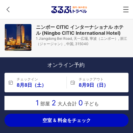
ニンボー CITIC インターナショナル ホテ
ル (Ningbo CITIC International Hotel)
1 Jiangdong Bei Road, 天一広場, 寧波（ニンポー）, 浙江
（ジャージャン）, 中国, 315040
オンライン予約
チェックイン
チェックアウト
8月8日（土）
8月9日（日）
1
2
0
部屋
大人合計
子ども
空室 & 料金をチェック