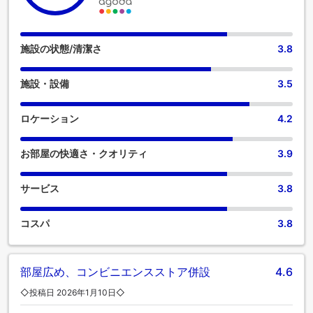
い物にもすぐに対応できるため、外出する必要がありませ
ん。喫煙は指定された喫煙ゾーンに限られます。居心地の良
さを追求した各客室は、快適さを保ちながら、静かな眠りを
お約束する様々な機能を備えています。一部の客室では、室
施設の状態/清潔さ
3.8
内ビデオストリーミング、日刊新聞、テレビなど、一流の室
内エンターテイメントをお楽しみいただけます。一部の客室
施設・設備
3.5
では、お客様のご要望に応じたお飲み物をご用意しておりま
す。 バスローブ、タオル、ドライヤーは一部のゲストルーム
にご用意しております。 ニンボー CITIC インターナショナル
ロケーション
4.2
ホテルでは毎朝、手作りの美味しい朝食で一日がスタートし
ます。 当宿泊施設では様々な素晴らしい食事が提供され、魅
お部屋の快適さ・クオリティ
3.9
力的で簡単に利用できるオプションが常に用意されていま
す。 当宿泊施設のエンターテイメント施設で過ごす夜は、冒
険仲間と出かけるのと同じくらい楽しいものです。ニンボー
サービス
3.8
CITIC インターナショナル ホテルに滞在する旅行者には、当
宿泊施設が提供するユニークなサービスのおかげで、食事の
コスパ
3.8
準備のために食料品を部屋で受け取るオプションがありま
す。 ニンボー CITIC インターナショナル ホテルにある数々の
アクティビティをお楽しみください。最終日にはスパ施設を
訪れて、休暇を完璧に締めくくりましょう。 当宿泊施設のプ
部屋広め、コンビニエンスストア併設
4.6
ールで水に浸かり、水浴びをしたり、何往復も泳いだりする
◇投稿日 2026年1月10日◇
ことで、日々の活力を取り戻すのに最適です。当宿泊施設に
立ち寄り、設備の整ったエクササイズ設備を利用して、休日