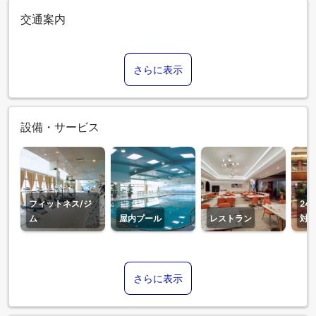
交通案内
さらに表示
設備・サービス
フィットネス/ジ
24
ム
屋内プール
レストラン
対
さらに表示