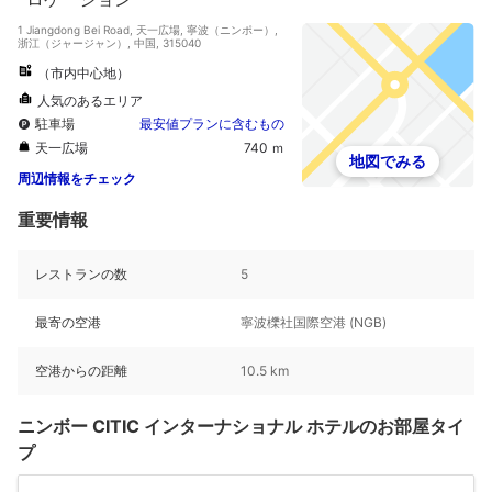
1 Jiangdong Bei Road, 天一広場, 寧波（ニンポー）,
浙江（ジャージャン）, 中国, 315040
（市内中心地）
人気のあるエリア
駐車場
最安値プランに含むもの
天一広場
740 ｍ
地図でみる
周辺情報をチェック
重要情報
レストランの数
5
最寄の空港
寧波櫟社国際空港 (NGB)
空港からの距離
10.5 km
ニンボー CITIC インターナショナル ホテルのお部屋タイ
プ