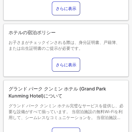
さらに表示
ホテルの宿泊ポリシー
お子さまがチェックインされる際は、身分証明書、戸籍簿、
または出生証明書のご提示が必要です。
0～2歳までのお子さま
添い寝の場合は宿泊無料です。＜ご注意＞ベビーベッドのご
さらに表示
利用には追加料金が発生する場合があります。また、利用可
否は空き状況によります。
3～12歳までのお子さま
添い寝の場合は宿泊無料です。
グランド パーク クンミン ホテル (Grand Park
13歳以上のゲストは大人とみなされます。
エキストラベッドの追加可否は、お部屋タイプにより異なり
Kunming Hotel)について
ます。各部屋タイプ欄の記載をご確認ください。
グランド パーク クンミン ホテル完璧なサービスを提供し、必
要な設備がすべて揃っています。 当宿泊施設の無料Wi-Fiを利
用して、シームレスなコミュニケーションを。 当宿泊施設の
空港送迎サービスを利用すれば、空港までの送迎を簡単に手
配できます。当宿泊施設で提供される送迎サービスにより、