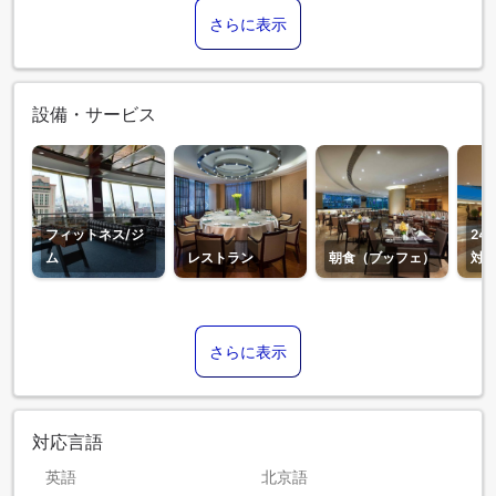
さらに表示
設備・サービス
フィットネス/ジ
24
ム
レストラン
朝食（ブッフェ）
対
さらに表示
対応言語
英語
北京語