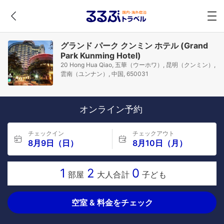
グランド パーク クンミン ホテル (Grand
Park Kunming Hotel)
20 Hong Hua Qiao, 五華（ウーホワ）, 昆明（クンミン）,
雲南（ユンナン）, 中国, 650031
オンライン予約
チェックイン
チェックアウト
8月9日（日）
8月10日（月）
1
2
0
部屋
大人合計
子ども
空室 & 料金をチェック