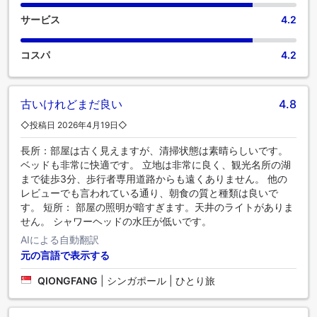
クティブラウンジへのアクセスが含まれている場合がありま
す。 最も理想的な方法で、休暇体験に乗り出しましょう。ご
サービス
4.2
滞在の毎朝は、ホテル内の朝食からはじめましょう。当宿泊
施設内にあるカフェで美味しいコーヒーを味わい、爽やかな
コスパ
4.2
朝の喜びを体験しましょう。施設内のレストランでは、おい
しくて利用しやすい食事を選ぶことができるので、旅が空腹
から解放されます！当宿泊施設のエンターテイメント施設で
過ごす夜は、旅仲間と出かけるのと同じくらい楽しいもので
古いけれどまだ良い
4.8
す。 グランド パーク クンミン ホテルには、お客様が楽しめ
◇投稿日 2026年4月19日◇
るレクリエーション設備があります。当宿泊施設内の便利な
場所にあるスパ施設で、毎日の疲れを癒しましょう。 当宿泊
長所：部屋は古く見えますが、清掃状態は素晴らしいです。
施設のフィットネスセンターを、日課のエクササイズに取り
ベッドも非常に快適です。 立地は非常に良く、観光名所の湖
組んだり、汗を流して時差ぼけを解消したりするためにご利
まで徒歩3分、歩行者専用道路からも遠くありません。 他の
用ください。
レビューでも言われている通り、朝食の質と種類は良いで
す。 短所： 部屋の照明が暗すぎます。天井のライトがありま
せん。 シャワーヘッドの水圧が低いです。
AIによる自動翻訳
元の言語で表示する
QIONGFANG
|
シンガポール | ひとり旅