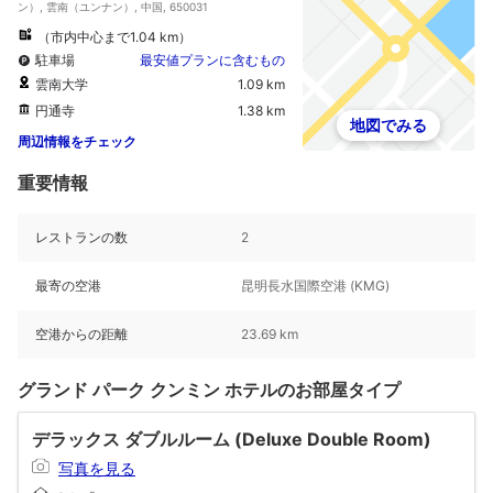
ン）, 雲南（ユンナン）, 中国, 650031
（市内中心まで1.04 km）
駐車場
最安値プランに含むもの
雲南大学
1.09 km
円通寺
1.38 km
地図でみる
周辺情報をチェック
重要情報
レストランの数
2
最寄の空港
昆明長水国際空港 (KMG)
空港からの距離
23.69 km
グランド パーク クンミン ホテルのお部屋タイプ
デラックス ダブルルーム (Deluxe Double Room)
写真を見る