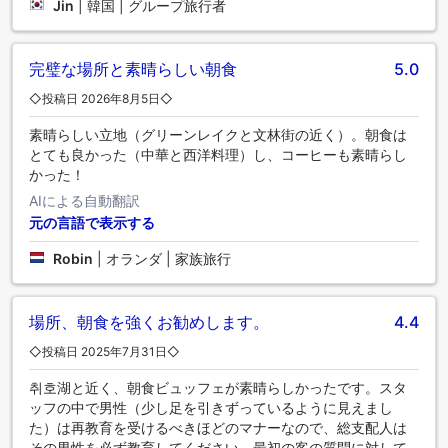
Jin
|
韓国 | グループ旅行者
完璧な場所と素晴らしい朝食
5.0
◇投稿日 2026年8月5日◇
素晴らしい立地（グリーンレイクと文林街の近く）。朝食は
とても良かった（中華と西洋料理）し、コーヒーも素晴らし
かった！
AIによる自動翻訳
元の言語で表示する
Robin
|
オランダ | 家族旅行
場所、朝食を強くお勧めします。
4.4
◇投稿日 2025年7月31日◇
취호湖と近く、朝食ビュッフェが素晴らしかったです。スタ
ッフの中で男性（少し足を引きずっているように見えまし
た）は再教育を受けるべきほどのマナーなので、総支配人は
その男性を必ず教育してください。最初の客の質問に対して