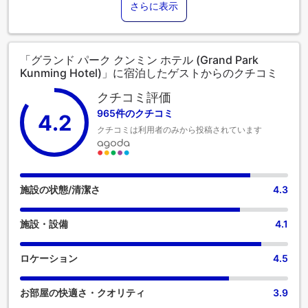
さらに表示
昆明（クンミン）を楽に散策することができます。 ご宿泊の
お客様は無料駐車場をご利用いただけます。定評のある当宿
泊施設では、お客様のご滞在中、フロントデスクのスタッフ
が、コンシェルジュサービスなどの様々なサービスを提供し
「グランド パーク クンミン ホテル (Grand Park
ています。長期滞在の場合でも、単に清潔な衣類が必要な場
Kunming Hotel)」に宿泊したゲストからのクチコミ
合でも、当宿泊施設が提供するランドリーサービスを利用す
れば、大切な旅行着をキレイな状態に保てます。リラックス
クチコミ評価
したい方のために、ルームサービスなどの便利な設備・サー
965件のクチコミ
4.2
ビスをご用意しております。グランド パーク クンミン ホテル
クチコミは利用者のみから投稿されています
でくつろぎのひとときを。喫煙を希望される方には、指定さ
れた喫煙ゾーンがあります。当宿泊施設には、快適な眠りに
必要なすべての便利な設備が整っております。一部の客室に
はエアコンやリネンのサービスが備わっておりますので、快
適なご滞在をお楽しみください。 グランド パーク クンミン
施設の状態/清潔さ
4.3
ホテルの一部客室では、独立したリビングルーム、あるいは
バルコニーやテラスが部屋のデザインに組み込まれていま
施設・設備
4.1
す。 一部の客室には、ビデオストリーミング、日刊紙または
テレビが備え付けられており、ゲストを楽しませてくれるで
しょう。 一部の客室では、室内でお飲み物をお楽しみいただ
ロケーション
4.5
けます。 客室のバスルームには、バスローブ、タオル、ドラ
イヤーを備え付けております。一部宿泊料金には、洗練され
お部屋の快適さ・クオリティ
3.9
た贅沢な雰囲気の中でプレミアムサービスを提供するエグゼ