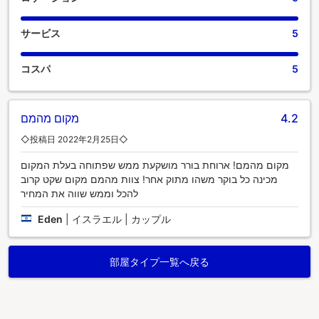
サービス
5
コスパ
5
מקום מהמם
4.2
◇投稿日 2022年2月25日◇
מקום מהמם! ארוחת בורר מושקעת ממש שפתוחה בעלת המקום
מכינה כל בוקר משהו מתוק אחר! צוות מהמם מקום שקט קרוב
להכל וממש שווה את המחיר
Eden
|
イスラエル | カップル
部屋タイプ一覧へ戻る