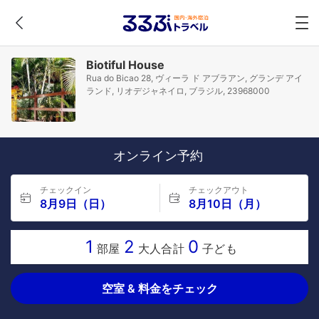
Biotiful House
Rua do Bicao 28, ヴィーラ ド アブラアン, グランデ アイ
ランド, リオデジャネイロ, ブラジル, 23968000
オンライン予約
チェックイン
チェックアウト
8月9日（日）
8月10日（月）
1
2
0
部屋
大人合計
子ども
空室 & 料金をチェック