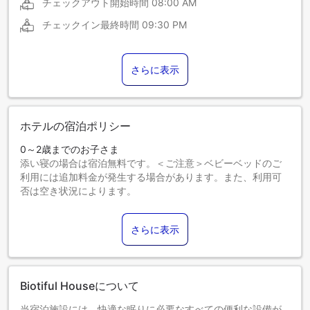
チェックアウト開始時間
08:00 AM
チェックイン最終時間
09:30 PM
さらに表示
ホテルの宿泊ポリシー
0～2歳までのお子さま
添い寝の場合は宿泊無料です。＜ご注意＞ベビーベッドのご
利用には追加料金が発生する場合があります。また、利用可
否は空き状況によります。
3～12歳までのお子さま
添い寝の場合は宿泊無料です。
さらに表示
13歳以上のゲストは大人とみなされます。
エキストラベッドの追加可否は、お部屋タイプにより異なり
ます。各部屋タイプ欄の記載をご確認ください。
Biotiful Houseについて
当宿泊施設には、快適な眠りに必要なすべての便利な設備が