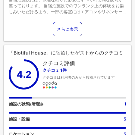
整っております。 当宿泊施設でのワンランク上の体験をお楽
しみいただけるよう、一部の客室にはエアコンやリネンサー
ビスが備わっており、より快適にご滞在いただけます。
Biotiful Houseの一部客室では、独立したリビングルーム、あ
さらに表示
るいはバルコニーやテラスが部屋のデザインに組み込まれて
います。 一部の客室では、室内でお飲み物をお楽しみいただ
けます。 ご滞在中は、魅力的なアクティビティやアメニティ
をお楽しみいただけます。 当宿泊施設内の便利な場所にある
「Biotiful House」に宿泊したゲストからのクチコミ
スパ施設で、毎日の疲れを癒しましょう。 当宿泊施設のフィ
ットネスセンターを、日課のエクササイズに取り組んだり、
クチコミ評価
汗を流して時差ぼけを解消したりするためにご利用くださ
クチコミ 1件
4.2
い。
クチコミは利用者のみから投稿されています
施設の状態/清潔さ
1
施設・設備
5
ロケーション
5