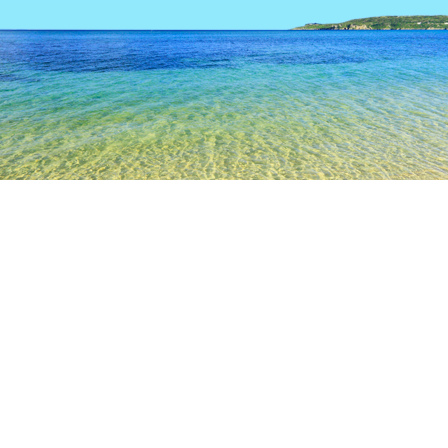
TOP
日本の宿泊施設
埼玉の宿泊施設
小鹿野
小鹿野
埼玉
越谷
川越
熊谷
飯能
秩父
小鹿野
小鹿野中央病院
おがの化石館
モトグリーンカフェ
両
人気のチェックイン日