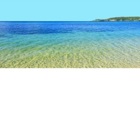
TOP
日本の宿泊施設
埼玉の宿泊施設
久喜
久喜
埼玉
越谷
川越
熊谷
飯能
秩父
久喜
芥川龍之介の撰文碑
蓮田市総合文化会館ハストピア
蓮田