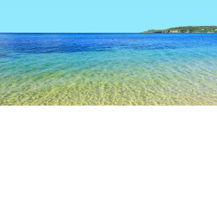
TOP
日本の宿泊施設
埼玉の宿泊施設
本庄
本庄
埼玉
越谷
川越
熊谷
飯能
秩父
本庄
児玉中央病院
ヤマキ醸造株式会社
かんなの湯
上里S