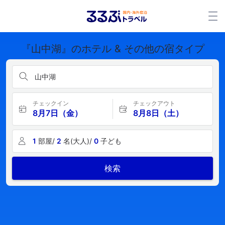
『山中湖』のホテル & その他の宿タイプ
山中湖
チェックイン
チェックアウト
8月7日（金）
8月8日（土）
1
部屋/
2
名(大人)/
0
子ども
検索