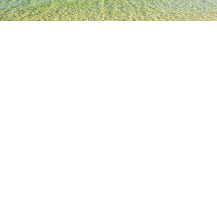
TOP
日本の宿泊施設
千葉の宿泊施設
御宿
御宿
千葉
成田
館山
柏
銚子
木更津
鴨川
勝浦
一宮
いすみ
実谷
御宿海水浴場
白鳥丸
御宿中央海水浴場
日・西・墨 
人気のチェックイン日
今夜
8月10日
明日
8月11日
今週末
8月15日
-
8月16日