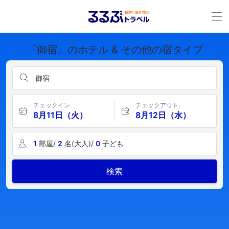
『御宿』のホテル & その他の宿タイプ
御宿
チェックイン
チェックアウト
8月11日（火）
8月12日（水）
1
部屋/
2
名(大人)/
0
子ども
検索