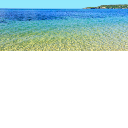
TOP
日本の宿泊施設
和歌山の宿泊施設
西牟婁
西牟婁
和歌山
那智勝浦
高野
田辺
串本
白浜
南紀白浜空港
崎の湯
白良浜海水浴場
白浜温泉
円
人気のチェックイン日