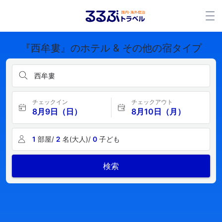
『西牟婁』のホテル & その他の宿タイプ
西牟婁
チェックイン
チェックアウト
8月9日（日）
8月10日（月）
1
部屋/
2
名(大人)/
0
子ども
検索