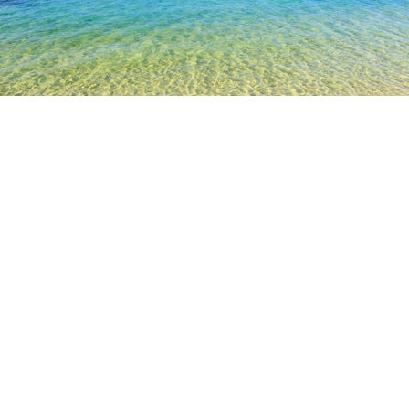
TOP
日本の宿泊施設
青森の宿泊施設
平川
平川
青森
八戸
弘前
五所川原
むつ
十和
平川
平川市ねぷた展示館
須藤病院
四季の蔵もてなしロマン館
人気のチェックイン日
今夜
8月8日