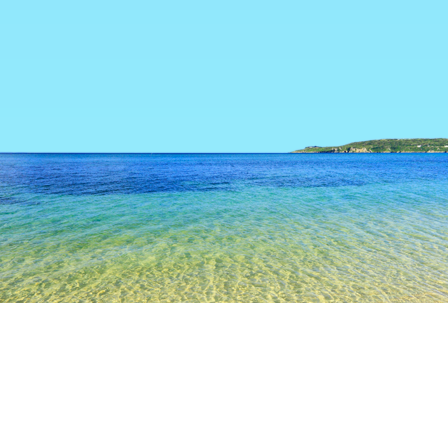
TOP
日本の宿泊施設
福岡県の宿泊施設
福岡
福岡
北九州
久留米
宗像
柳川
朝倉
飯塚
博多
天神
粕屋
糸島
大宰府
百道
久山