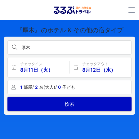
『厚木』のホテル & その他の宿タイプ
厚木
チェックイン
チェックアウト
8月11日（火）
8月12日（水）
1
部屋/
2
名(大人)/
0
子ども
検索