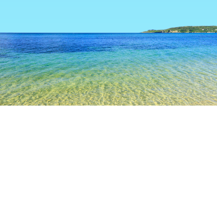
TOP
日本の宿泊施設
神奈川の宿泊施設
厚木
厚木
横浜
箱根
鎌倉
湯河原
相模原
横須
ななさわの丘
ビストロボンアミ
ビストロメルティ
ビストロシルクロー