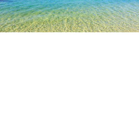
TOP
日本の宿泊施設
埼玉の宿泊施設
上尾
桶川飛行訓練学校跡
桶川市べに花ふるさと館
のぞみ病院
人気のチェックイン日
今夜
8月6日
明日
8月7日
今週末
8月8日
-
8月9日
来週末
8月15日
-
8月16日