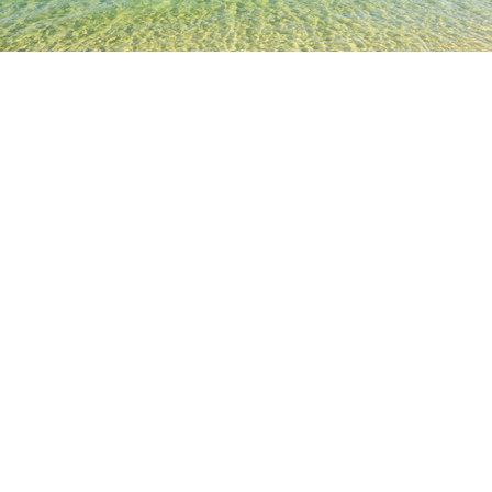
TOP
日本の宿泊施設
奈良の宿泊施設
吉野の宿泊施設
きら
人気のチェックイン日
今夜
8月7日
明日
8月8日
今週末
8月8日
-
8月9日
来週末
8月15日
-
8月16日