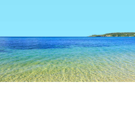
TOP
日本の宿泊施設
東京都の宿泊施設
東京の宿泊施設
浦
人気のチェックイン日
今夜
8月6日
明日