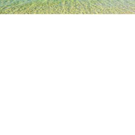
TOP
日本の宿泊施設
東京都の宿泊施設
東京の宿泊施設
仙
人気のチェックイン日
今夜
8月6日
明日
8月7日
今週末
8月8日
-
8月9日
来週末
8月15日
-
8月16日