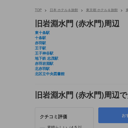
TOP
>
日本 ホテル＆旅館
>
東京都 ホテル＆旅館
>
旧岩淵水門 (赤水門)周辺
東十条駅
十条駅
赤羽駅
王子駅
王子神谷駅
地下鉄 志茂駅
赤羽岩淵駅
北赤羽駅
北区立中央図書館
旧岩淵水門 (赤水門)周辺
お
クチコミ評価
素晴らしい（4.5 以