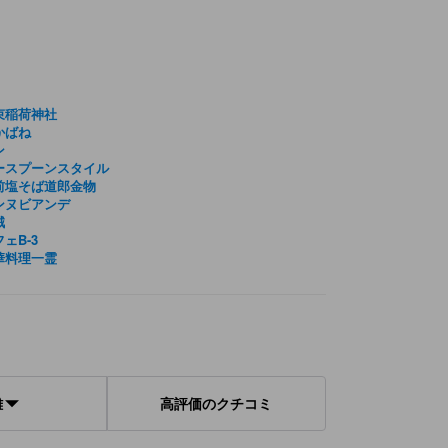
束稲荷神社
かばね
ン
ースプーンスタイル
前塩そば道郎金物
ンヌビアンデ
賊
ェB-3
華料理一霊
離
高評価のクチコミ