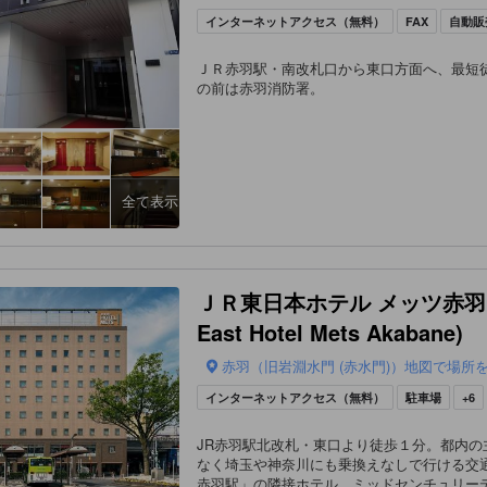
インターネットアクセス（無料）
FAX
自動販
ＪＲ赤羽駅・南改札口から東口方面へ、最短
の前は赤羽消防署。
全て表示
ＪＲ東日本ホテル メッツ赤羽 (
East Hotel Mets Akabane)
赤羽（旧岩淵水門 (赤水門)）地図で場所
インターネットアクセス（無料）
駐車場
+6
JR赤羽駅北改札・東口より徒歩１分。都内の
なく埼玉や神奈川にも乗換えなしで行ける交通
赤羽駅」の隣接ホテル。ミッドセンチュリー