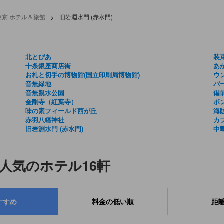
東京 ホテル＆旅館
>
旧岩淵水門 (赤水門)
北とぴあ
装
十条銀座商店街
あ
お札と切手の博物館(国立印刷局博物館)
ウ
音無緑地
バ
音無親水公園
備
金剛寺（紅葉寺）
ボ
味の素フィールド西が丘
海
赤羽八幡神社
カフ
旧岩淵水門 (赤水門)
中
で人気のホテル16軒
すすめ
料金の低い順
距