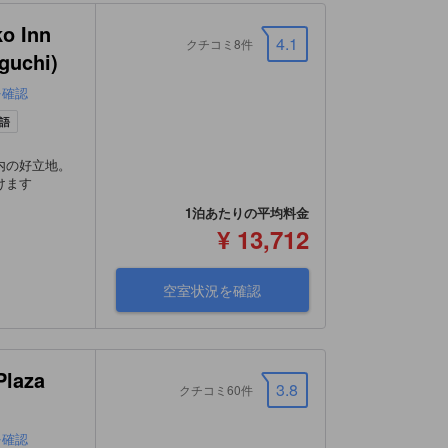
 Inn
4.1
クチコミ8件
guchi)
を確認
語
内の好立地。
けます
1泊あたりの平均料金
¥ 13,712
空室状況を確認
laza
3.8
クチコミ60件
を確認