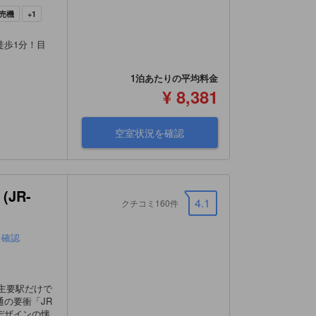
売機
+1
徒歩1分！目
1泊あたりの平均料金
¥ 8,381
空室状況を確認
JR-
4.1
クチコミ160件
を確認
主要駅だけで
の要衝「JR
デザインの懐