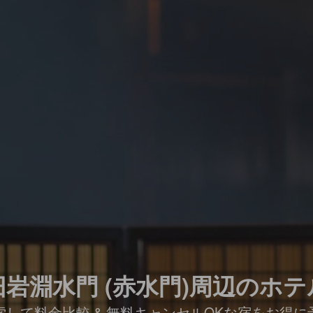
旧岩淵水門 (赤水門)周辺のホテ
索して料金比較 & 無料キャンセルOKな宿をお得に