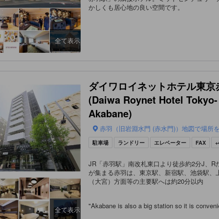
かしくも居心地の良い空間です。
全て表示
ダイワロイネットホテル東京
(Daiwa Roynet Hotel Tokyo-
Akabane)
赤羽（旧岩淵水門 (赤水門)）地図で場所
駐車場
ランドリー
エレベーター
FAX
+
JR「赤羽駅」南改札東口より徒歩約2分J、R
が集まる赤羽は、東京駅、新宿駅、池袋駅、
（大宮）方面等の主要駅へは約20分以内
"
Akabane is also a big station so it is conven
全て表示