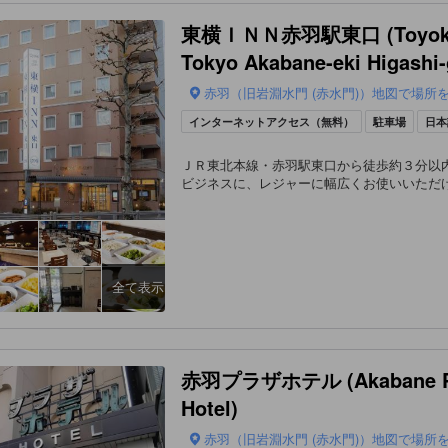
東横ＩＮＮ赤羽駅東口 (Toyoko
Tokyo Akabane-eki Higashi-
赤羽（旧岩淵水門 (赤水門)）地図で場所
インターネットアクセス（無料）
駐車場
日本
ＪＲ東北本線・赤羽駅東口から徒歩約３分以
ビジネスに、レジャーに幅広くお使いいただ
全て表示
赤羽プラザホテル (Akabane P
Hotel)
赤羽（旧岩淵水門 (赤水門)）地図で場所