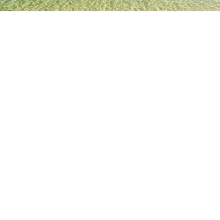
TOP
日本の宿泊施設
東京都の宿泊施設
東京の宿泊施設
新
人気のチェックイン日
今夜
8月7日
明日
8月8日
今週末
8月8日
-
8月9日
来週末
8月15日
-
8月16日
新井天神北野神社のホテル & 旅館
一覧を表示
各詳細を表示