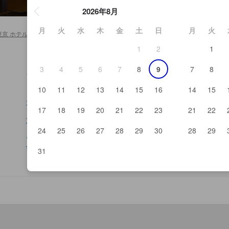
2026年8月
月
火
水
木
金
土
日
月
火
東京 ホテル＆旅館
>
AKB48劇場
1
2
1
3
4
5
6
7
8
9
7
8
ラオックス
浅
まんだらけコンプレックス
AK
10
11
12
13
14
15
16
14
15
ミロンガ ヌーバ
新
大屋書房
末
17
18
19
20
21
22
23
21
22
ソフマップ
地
東京アニメセンター
御
とらのあな秋葉原店A・B
地
24
25
26
27
28
29
30
28
29
ツクモRobot王国
地
吉徳
地
31