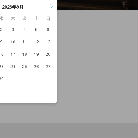
2026年9月
水
木
金
土
日
2
3
4
5
6
9
10
11
12
13
草橋
B48劇場
16
17
18
19
20
御茶ノ水駅
広町駅
23
24
25
26
27
下鉄 淡路町駅
茶ノ水
下鉄 小川町駅
30
下鉄 岩本町駅
下鉄 竹橋駅