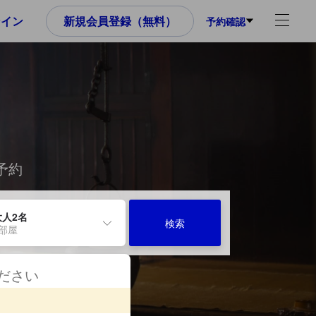
ンイン
新規会員登録（無料）
予約確認
予約
大人2名
検索
1部屋
ください