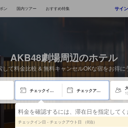
サイ
ポン
国内ツアー
おすすめ特集
AKB48劇場周辺のホテル
索して料金比較 & 無料キャンセルOKな宿をお得に
チェックイン日
チェックアウト日
料金を確認するには、滞在日を指定して
チェックイン日 - チェックアウト日
（0泊）