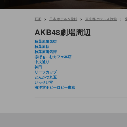
TOP
>
日本 ホテル＆旅館
>
東京都 ホテル＆旅館
>
AKB48劇場周辺
秋葉原電気街
秋葉原駅
秋葉原電気街
@ほぉ～むカフェ本店
中央通り
神田
リーフカップ
とんかつ丸五
いっせい堂
海洋堂ホビーロビー東京