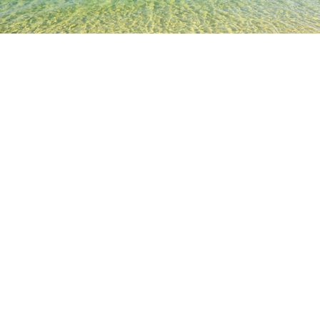
TOP
日本の宿泊施設
東京都の宿泊施設
東京の宿泊施設
赤
人気のチェックイン日
今夜
8月7日
明日
8月8日
今週末
8月8日
-
8月9日
来週末
8月15日
-
8月16日