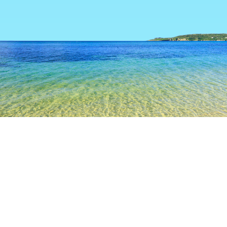
TOP
日本の宿泊施設
宮城の宿泊施設
仙台の宿泊施設
仙台
人気のチェックイン日
今夜
8月8日
明日
8月9日
来週末
8月15日
-
8月16日