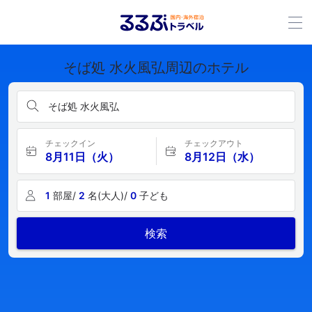
そば処 水火風弘周辺のホテル
そば処 水火風弘
チェックイン
チェックアウト
8月11日（火）
8月12日（水）
1
部屋/
2
名(大人)/
0
子ども
検索