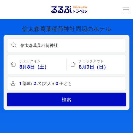
信太森葛葉稲荷神社周辺のホテル
信太森葛葉稲荷神社
チェックイン
チェックアウト
8月8日（土）
8月9日（日）
1
部屋/
2
名(大人)/
0
子ども
検索