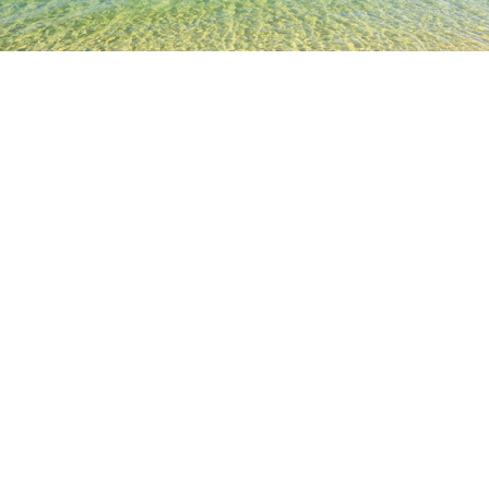
TOP
日本の宿泊施設
大阪の宿泊施設
堺の宿泊施設
信太森
人気のチェックイン日
今夜
8月7日
明日
8月8日
今週末
8月8日
-
8月9日
来週末
8月15日
-
8月16日