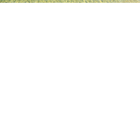
TOP
日本の宿泊施設
大阪の宿泊施設
堺の宿泊施設
熊野詣
人気のチェックイン日
今夜
8月9日
明日
8月10日
来週末
8月15日
-
8月16日