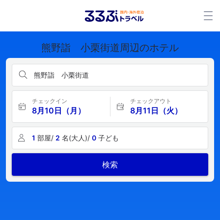
熊野詣 小栗街道周辺のホテル
熊野詣 小栗街道
チェックイン
チェックアウト
8月10日（月）
8月11日（火）
1
部屋/
2
名(大人)/
0
子ども
検索