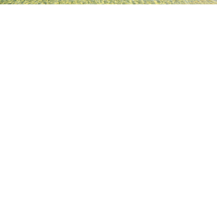
TOP
日本の宿泊施設
大分県の宿泊施設
大分の宿泊施設
Dai
人気のチェックイン日
今夜
8月8日
明日
8月9日
来週末
8月15日
-
8月16日