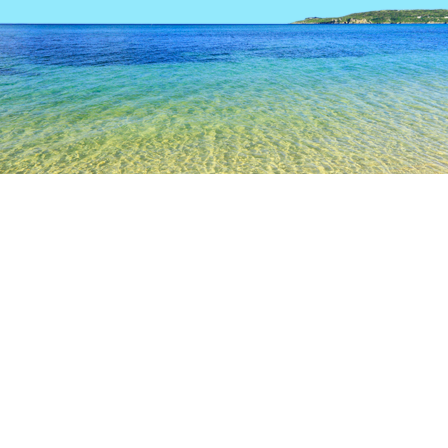
TOP
日本の宿泊施設
岡山の宿泊施設
美作の宿泊施設
現代
人気のチェックイン日
今夜
8月7日
明日
8月8日
今週末
8月8日
-
8月9日
来週末
8月15日
-
8月16日