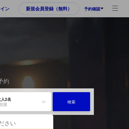
ンイン
新規会員登録（無料）
予約確認
ル
予約
大人2名
検索
1部屋
ください