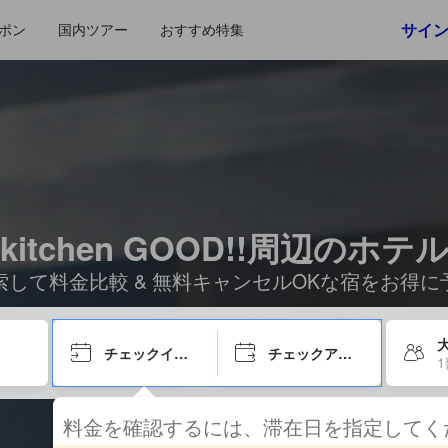
サイ
ポン
国内ツアー
おすすめ特集
kitchen GOOD!!周辺のホテ
索して料金比較 & 無料キャンセルOKな宿をお得に
チェックイン日
チェックアウト日
料金を確認するには、滞在日を指定して