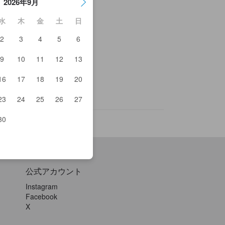
2026年9月
水
木
金
土
日
2
3
4
5
6
本屋
9
10
11
12
13
ルーンの木
te 372
16
17
18
19
20
園荘 保津川亭
んぽぽ
23
24
25
26
27
30
公式アカウント
Instagram
Facebook
X