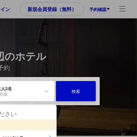
ンイン
新規会員登録（無料）
予約確認
辺のホテル
予約
大人2名
検索
1部屋
ください