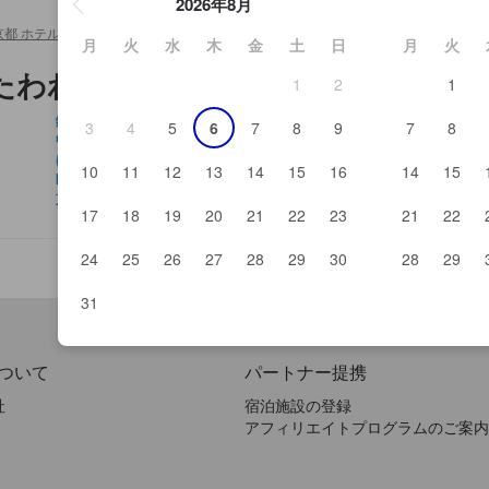
2026年8月
京都 ホテル＆旅館
>
ファーマーズマーケット たわわ朝霧
月
火
水
木
金
土
日
月
火
たわわ朝霧周辺
1
2
1
鍬山神社
宮
3
4
5
6
7
8
9
7
8
中国料理 彩桂
プ
ほん梅の里
Rou
10
11
12
13
14
15
16
14
15
kitchen GOOD!!
松
京料理さくら
た
17
18
19
20
21
22
23
21
22
24
25
26
27
28
29
30
28
29
31
ついて
パートナー提携
社
宿泊施設の登録
アフィリエイトプログラムのご案内