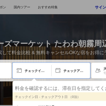
サイ
ポン
国内ツアー
おすすめ特集
ーズマーケット たわわ朝霧周
索して料金比較 & 無料キャンセルOKな宿をお得に
チェックイン日
チェックアウト日
料金を確認するには、滞在日を指定して
チェックイン日 - チェックアウト日
（0泊）