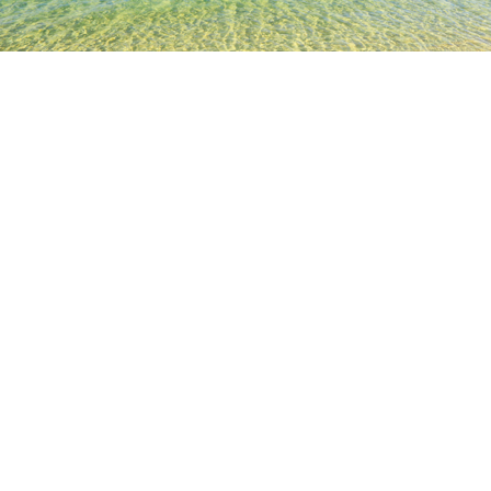
TOP
日本の宿泊施設
岡山の宿泊施設
倉敷の宿泊施設
カフェ
人気のチェックイン日
今夜
8月6日
明日
8月7日
今週末
8月8日
-
8月9日
来週末
8月15日
-
8月16日
カフェ ド 祥のホテル & 旅館
一覧を表示
各詳細を表示