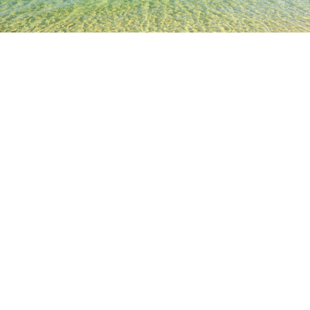
TOP
日本の宿泊施設
熊本県の宿泊施設
熊本の宿泊施設
鶴
人気のチェックイン日
今夜
8月7日
明日
8月8日
今週末
8月8日
-
8月9日
来週末
8月15日
-
8月16日