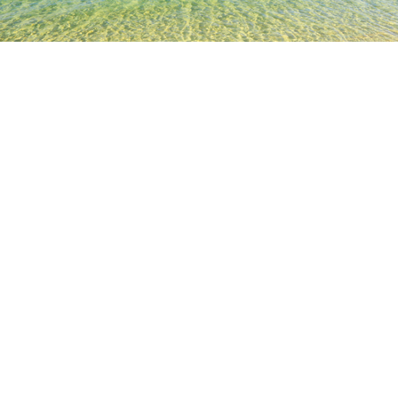
TOP
日本の宿泊施設
熊本県の宿泊施設
熊本の宿泊施設
博
人気のチェックイン日
今夜
8月7日
明日
8月8日
今週末
8月8日
-
8月9日
来週末
8月15日
-
8月16日