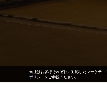
当社はお客様それぞれに対応したマーケティン
ポリシー
をご参照ください。
TOP
>
日本 ホテル＆旅館
>
和歌山 ホテル＆旅館
>
寶來山神社周辺