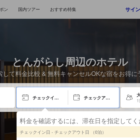
サイ
ポン
国内ツアー
おすすめ特集
とんがらし周辺のホテル
索して料金比較 & 無料キャンセルOKな宿をお得に
チェックイン日
チェックアウト日
料金を確認するには、滞在日を指定して
チェックイン日 - チェックアウト日
（0泊）