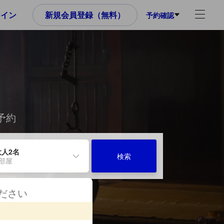
ンイン
新規会員登録（無料）
予約確認
予約
大人2名
検索
1部屋
ください