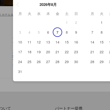
2026年8月
月
火
水
木
金
土
日
月
火
谷 ホテル＆旅館
>
とんがらし
1
2
1
3
4
5
6
7
8
9
7
8
日本海 庄や 八潮店
や
サンマルクカフェフレスポやしおてん
全
10
11
12
13
14
15
16
14
15
七輪美里北口駅前
八
しちりん 八潮北口駅前店
三
茂直
み
17
18
19
20
21
22
23
21
22
鮨正
IK
Tail Slide
中
24
25
26
27
28
29
30
28
29
たつみ
野
とんがらし
31
ついて
パートナー提携