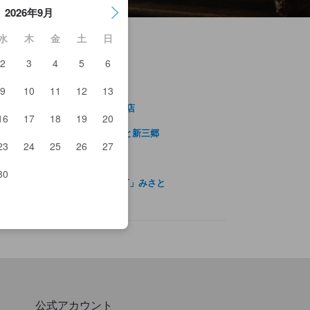
2026年9月
水
木
金
土
日
2
3
4
5
6
9
10
11
12
13
きとりや鳥貴族八潮
席個室ダイニング 忍家 八潮駅前店
16
17
18
19
20
潮中央総合病院
井ショッピングパーク ららぽーと新三郷
さと公園
23
24
25
26
27
EA新三郷
川やしおフラワーパーク
30
天湯元・湯快爽快「湯けむり横丁」みさと
公式アカウント