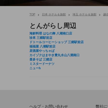
TOP
>
日本 ホテル＆旅館
>
埼玉 ホテル＆旅館
>
越
とんがらし周辺
海鮮料理 はなの舞 八潮南口店
珍來 三郷駅前店
ドトールコーヒーショップ 三郷駅前店
福福屋 八潮駅前店
居酒屋やっちゃば
カイゾクはまやき豊丸水山八潮南口
喜多そば 三郷店
ミスタードーナツ
ニューh
ヘルプ・お問い合わせ
弊社に