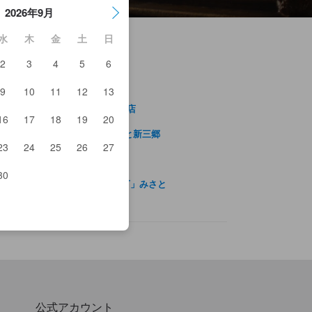
2026年9月
水
木
金
土
日
2
3
4
5
6
9
10
11
12
13
きとりや鳥貴族八潮
席個室ダイニング 忍家 八潮駅前店
16
17
18
19
20
潮中央総合病院
井ショッピングパーク ららぽーと新三郷
さと公園
23
24
25
26
27
EA新三郷
川やしおフラワーパーク
30
天湯元・湯快爽快「湯けむり横丁」みさと
公式アカウント