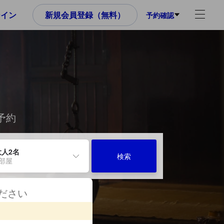
ンイン
新規会員登録（無料）
予約確認
予約
大人2名
検索
1部屋
ください