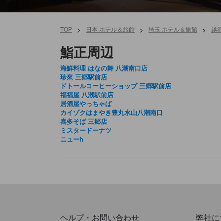
TOP
>
日本 ホテル＆旅館
>
埼玉 ホテル＆旅館
>
越
鮨正周辺
海鮮料理 はなの舞 八潮南口店
珍來 三郷駅前店
ドトールコーヒーショップ 三郷駅前店
福福屋 八潮駅前店
居酒屋やっちゃば
カイゾクはまやき豊丸水山八潮南口
喜多そば 三郷店
ミスタードーナツ
ニューh
ヘルプ・お問い合わせ
弊社に