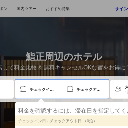
サイ
ポン
国内ツアー
おすすめ特集
鮨正周辺のホテル
索して料金比較 & 無料キャンセルOKな宿をお得に
チェックイン日
チェックアウト日
料金を確認するには、滞在日を指定して
チェックイン日 - チェックアウト日
（0泊）