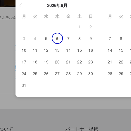
2026年8月
月
火
水
木
金
土
日
月
火
谷 ホテル＆旅館
>
鮨正
1
2
1
3
4
5
6
7
8
9
7
8
日本海 庄や 八潮店
や
サンマルクカフェフレスポやしおてん
全
10
11
12
13
14
15
16
14
15
七輪美里北口駅前
八
しちりん 八潮北口駅前店
三
茂直
み
17
18
19
20
21
22
23
21
22
鮨正
IK
Tail Slide
中
24
25
26
27
28
29
30
28
29
たつみ
野
とんがらし
31
ついて
パートナー提携