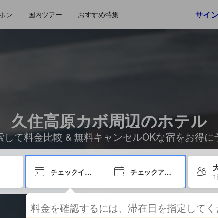
サイ
ポン
国内ツアー
おすすめ特集
久住高原カボ周辺のホテル
索して料金比較 & 無料キャンセルOKな宿をお得に
チェックイン日
チェックアウト日
料金を確認するには、滞在日を指定して