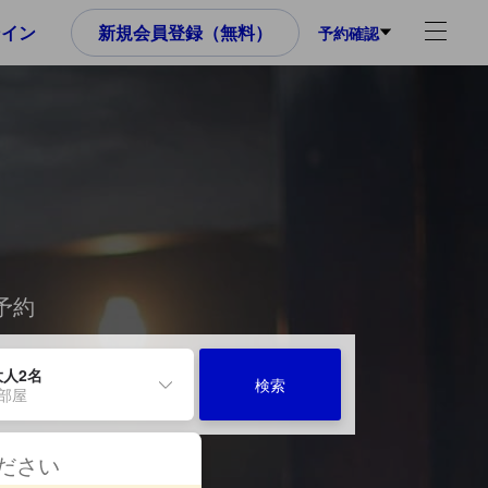
ンイン
新規会員登録（無料）
予約確認
予約
大人2名
検索
1部屋
ください