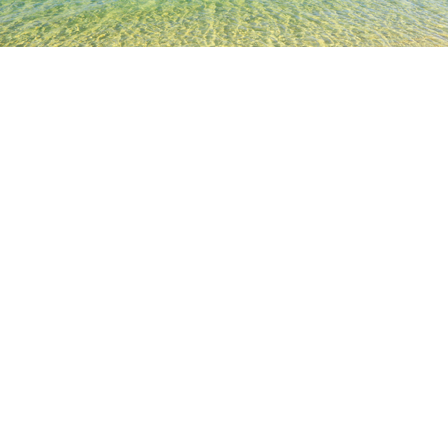
TOP
日本の宿泊施設
大分の宿泊施設
九重の宿泊施設
カフ
人気のチェックイン日
今夜
8月6日
明日
8月7日
今週末
8月8日
-
8月9日
来週末
8月15日
-
8月16日